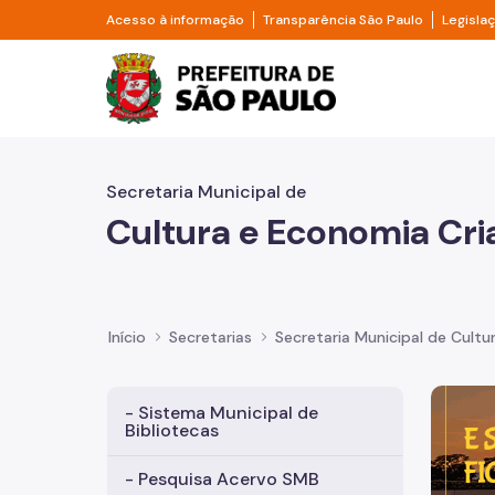
Pular para o Conteúdo principal
Divisor de acesso à informação
Divisor d
Acesso à informação
Transparência São Paulo
Legisla
Prefeitura de São Pa
Secretaria Municipal de
Cultura e Economia Cri
Início
Secretarias
Secretaria Municipal de Cultu
Imagem 
- Sistema Municipal de
Bibliotecas
- Pesquisa Acervo SMB