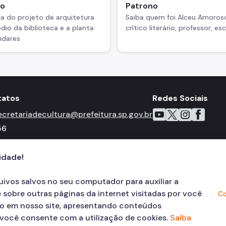
io
Patrono
ia do projeto de arquitetura
Saiba quem foi Alceu Amoros
dio da biblioteca e a planta
crítico literário, professor, esc
ndares
tatos
Redes Sociais
Icone do YouTube
Icone do X
Icone do Inst
Icone do 
Icone 
ecretariadecultura@prefeitura.sp.gov.br
56
cidade!
quivos salvos no seu computador para auxiliar a
 sobre outras páginas da internet visitadas por você
Co
ão em nosso site, apresentando conteúdos
, você consente com a utilização de cookies.
Saiba
© COPYRIGHT 2026,
Prefeitura Mun