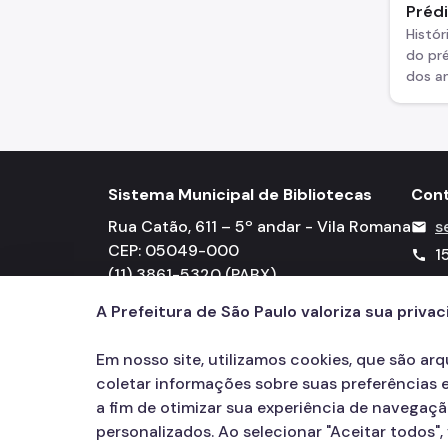
Préd
Histór
do pré
dos a
Sistema Municipal de Bibliotecas
Con
Rua Catão, 611 – 5º andar - Vila Romana
s
mail
CEP: 05049-000
1
call
(11) 3861-5320 (PABX)
csmbgab@prefeitura.sp.gov.br
A Prefeitura de São Paulo valoriza sua priva
Em nosso site, utilizamos cookies, que são ar
coletar informações sobre suas preferências e
a fim de otimizar sua experiência de navegaç
personalizados. Ao selecionar "Aceitar todos"