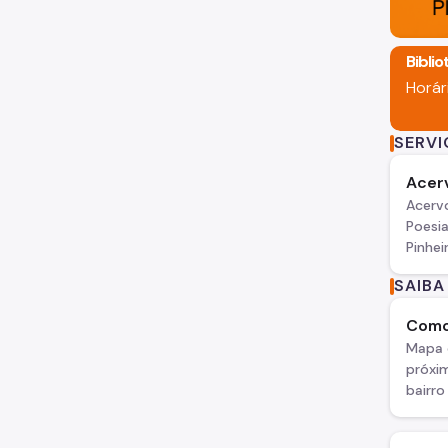
Bibli
Horár
SERV
Acer
Acervo
Poesia
Pinhei
SAIBA
Como
Mapa 
próxi
bairro