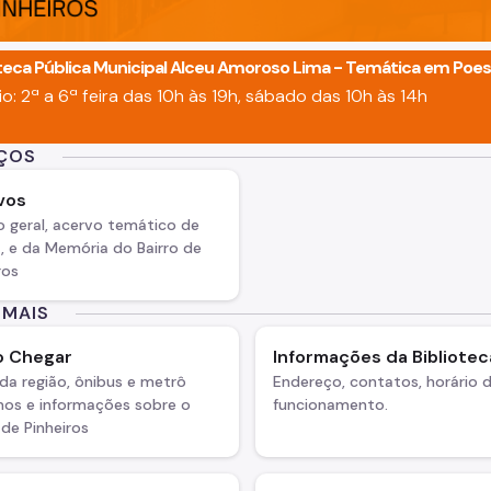
oteca Pública Municipal Alceu Amoroso Lima - Temática em Poes
io: 2ª a 6ª feira das 10h às 19h, sábado das 10h às 14h
IÇOS
vos
 geral, acervo temático de
, e da Memória do Bairro de
ros
 MAIS
 Chegar
Informações da Bibliotec
da região, ônibus e metrô
Endereço, contatos, horário 
mos e informações sobre o
funcionamento.
 de Pinheiros