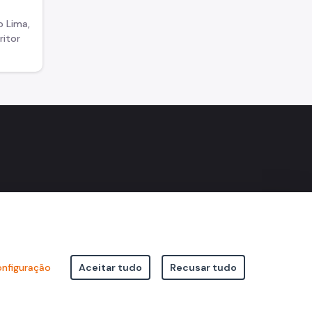
o Lima,
ritor
agram
Facebook
do Flickr
nfiguração
Aceitar tudo
Recusar tudo
icipal de São Paulo Viaduto do Cha, 15 - Centro - CEP: 01002-020