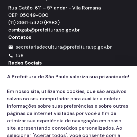
Rua Catão, 611 – 5º andar - Vila Romana
CEP: 05049-000
(11) 3861-5320 (PABX)
csmbgab@prefeitura.sp.gov.br
Contatos
secretariadecultura@prefeitura.sp.gov.br
mail
156
call
Redes Sociais
A Prefeitura de São Paulo valoriza sua privacidade!
Icone do YouTube
Icone do X
Icone do Instagram
Icone do Facebook
Icone do Flickr
Em nosso site, utilizamos cookies, que são arquivos
salvos no seu computador para auxiliar a coletar
informações sobre suas preferências e sobre outras
páginas da internet visitadas por você a fim de
otimizar sua experiência de navegação em nosso
site, apresentando conteúdos personalizados. Ao
selecionar "Aceitar todos", você consente com a