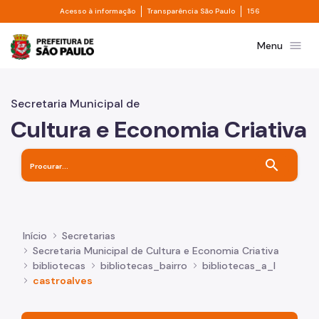
Divisor de acesso à informação
Divisor de transpa
Pular para o Conteúdo principal
Acesso à informação
Transparência São Paulo
156
Prefeitura de São Paulo
menu
Menu
Secretaria Municipal de
Cultura e Economia Criativa
search
Início
Secretarias
Secretaria Municipal de Cultura e Economia Criativa
bibliotecas
bibliotecas_bairro
bibliotecas_a_l
castroalves