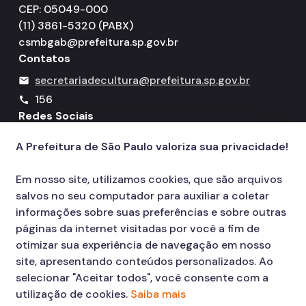
CEP: 05049-000
(11) 3861-5320 (PABX)
csmbgab@prefeitura.sp.gov.br
Contatos
secretariadecultura@prefeitura.sp.gov.br
mail
156
call
Redes Sociais
A Prefeitura de São Paulo valoriza sua privacidade!
Icone do YouTube
Icone do X
Icone do Instagram
Icone do Facebook
Icone do Flickr
Em nosso site, utilizamos cookies, que são arquivos
salvos no seu computador para auxiliar a coletar
informações sobre suas preferências e sobre outras
páginas da internet visitadas por você a fim de
otimizar sua experiência de navegação em nosso
site, apresentando conteúdos personalizados. Ao
selecionar "Aceitar todos", você consente com a
utilização de cookies.
Saiba mais