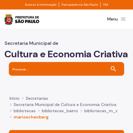
Divisor de acesso à informação
Divisor de transpa
Pular para o Conteúdo principal
Acesso à informação
Transparência São Paulo
156
Prefeitura de São Paulo
menu
Menu
Secretaria Municipal de
Cultura e Economia Criativa
search
Início
Secretarias
Secretaria Municipal de Cultura e Economia Criativa
bibliotecas
bibliotecas_bairro
bibliotecas_m_z
marioschenberg