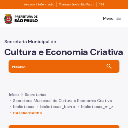
Divisor de acesso à informação
Divisor de transpa
Pular para o Conteúdo principal
Acesso à informação
Transparência São Paulo
156
Prefeitura de São Paulo
menu
Menu
Secretaria Municipal de
Cultura e Economia Criativa
search
Início
Secretarias
Secretaria Municipal de Cultura e Economia Criativa
bibliotecas
bibliotecas_bairro
bibliotecas_m_z
nutosantanna