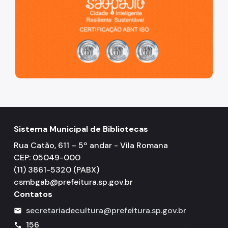
Sistema Municipal de Bibliotecas
Rua Catão, 611 – 5º andar - Vila Romana
CEP: 05049-000
(11) 3861-5320 (PABX)
csmbgab@prefeitura.sp.gov.br
Contatos
secretariadecultura@prefeitura.sp.gov.br
mail
156
call