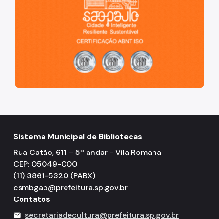
Sistema Municipal de Bibliotecas
Rua Catão, 611 – 5º andar - Vila Romana
CEP: 05049-000
(11) 3861-5320 (PABX)
csmbgab@prefeitura.sp.gov.br
Contatos
secretariadecultura@prefeitura.sp.gov.br
mail