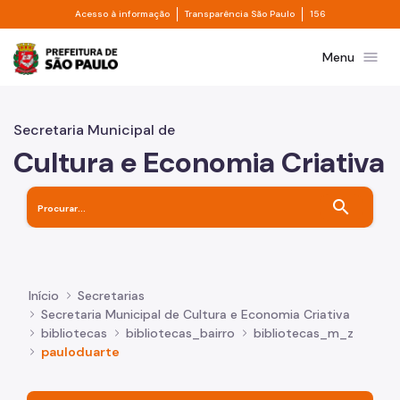
Divisor de acesso à informação
Divisor de transpa
Pular para o Conteúdo principal
Acesso à informação
Transparência São Paulo
156
Prefeitura de São Paulo
menu
Menu
Secretaria Municipal de
Cultura e Economia Criativa
search
Início
Secretarias
Secretaria Municipal de Cultura e Economia Criativa
bibliotecas
bibliotecas_bairro
bibliotecas_m_z
pauloduarte