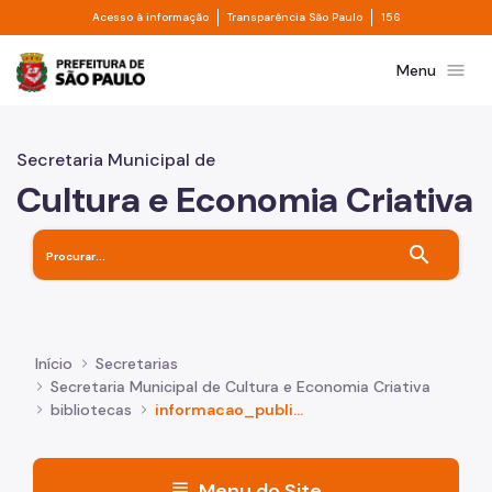
Divisor de acesso à informação
Divisor de transpa
Pular para o Conteúdo principal
Acesso à informação
Transparência São Paulo
156
Prefeitura de São Paulo
menu
Menu
Secretaria Municipal de
Cultura e Economia Criativa
search
Início
Secretarias
Secretaria Municipal de Cultura e Economia Criativa
bibliotecas
informacao_publica
menu
Menu do Site