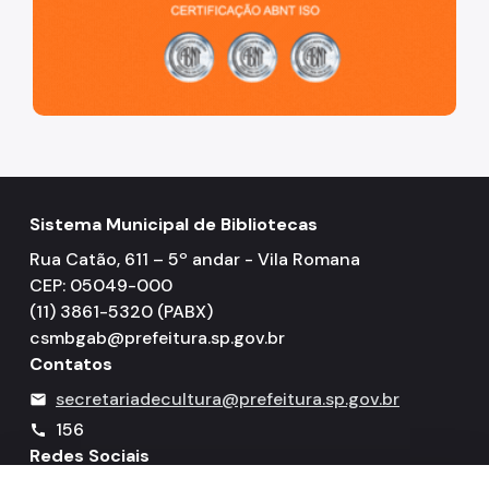
Sistema Municipal de Bibliotecas
Rua Catão, 611 – 5º andar - Vila Romana
CEP: 05049-000
(11) 3861-5320 (PABX)
csmbgab@prefeitura.sp.gov.br
Contatos
secretariadecultura@prefeitura.sp.gov.br
mail
156
call
Redes Sociais