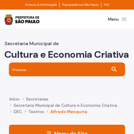
Divisor de acesso à informação
Divisor de transpa
Pular para o Conteúdo principal
Acesso à informação
Transparência São Paulo
156
Prefeitura de São Paulo
menu
Menu
Secretaria Municipal de
Cultura e Economia Criativa
search
Início
Secretarias
Secretaria Municipal de Cultura e Economia Criativa
DEC
Teatros
Alfredo Mesquita
menu
Menu do Site