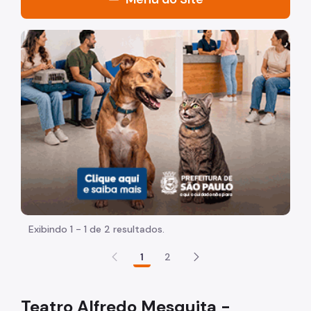
Organização
Imagem de um cachorro caramelo e uma gata rajada, ol
Notícias
Formação
Teatros
Centros Culturais
Centro Cultural da Penha
CFC Cidade Tiradentes
Casas de Cultura
Exibindo 1 - 1 de 2 resultados.
Galeria Olido
1
2
Teatro Alfredo Mesquita -