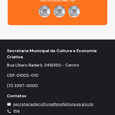
Secretaria Municipal de Cultura e Economia
Criativa
Rua Líbero Badaró, 346/350 - Centro
CEP: 01002-010
(11) 3397-0000
Contatos
secretariadecultura@prefeitura.sp.gov.br
mail
156
call