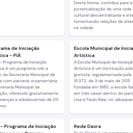
Desta forma, contribui para a
potencialização de uma rede
cultural descentralizada e int
fomentando relações de alte
na cidade.
ama de Iniciação
Escola Municipal de Inici
tica - PIÁ
Artística
– Programa de Iniciação
A Escola Municipal de Iniciaçã
tica é um programa sob a
Artística é um instituição púb
 da Secretaria Municipal de
gratuita, regulamentada pela l
ra com parceria orçamentária
15.372, de 3 de maio de 2011.
retaria Municipal de
Fundada em 1980, a escola fu
ção, oferecido gratuitamente
em três casas dentro do par
crianças e adolescentes de 05
Lina e Paulo Raia, no Jabaquar
nos.
 - Programa de Iniciação
Rede Daora
Rede Daora é um programa v