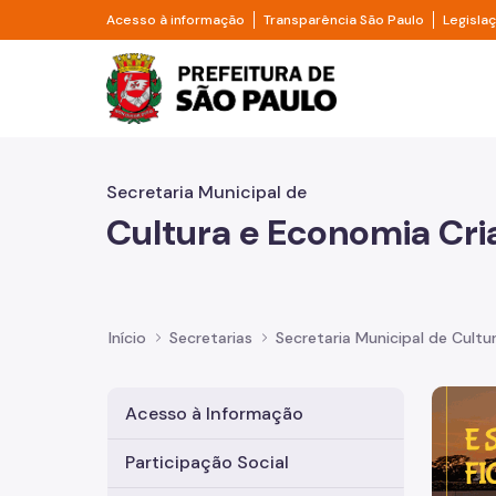
Pular para o Conteúdo principal
Divisor de acesso à informação
Divisor d
Acesso à informação
Transparência São Paulo
Legisla
Prefeitura de São Pa
Secretaria Municipal de
Cultura e Economia Cri
Início
Secretarias
Secretaria Municipal de Cultu
Imagem 
Acesso à Informação
Participação Social