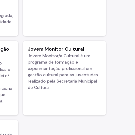
egrada,
ridade
ação
Jovem Monitor Cultural
Jovem Monitor/a Cultural é um
programa de formação e
o
experimentação profissional em
lica e
gestão cultural para as juventudes
ei nº
realizado pela Secretaria Municipal
de Cultura
nciona
que
a.
oltado