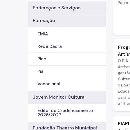
Paulo.
Endereços e Serviços
Formação
EMIA
Rede Daora
Progr
Artís
Piapi
O PIÁ 
Artís
Piá
gestão
Cultu
Vocacional
da Sec
Educa
Jovem Monitor Cultural
para 
a 14 a
Edital de Credenciamento
2026/2027
PIAPI
Fundação Theatro Municipal