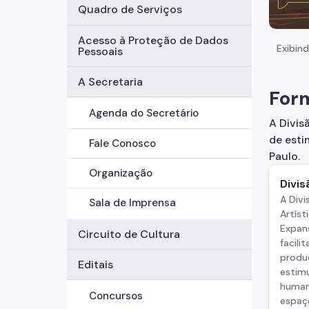
Quadro de Serviços
Acesso à Proteção de Dados
Exibind
Pessoais
A Secretaria
For
Agenda do Secretário
A Divis
de esti
Fale Conosco
Paulo.
Organização
Divi
A Divi
Sala de Imprensa
Artís
Expan
Circuito de Cultura
facili
produç
Editais
estim
human
Concursos
espaç