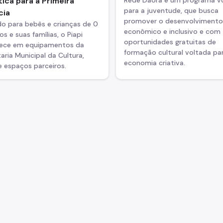
tica para a Primeira
para a juventude, que busca
cia
promover o desenvolvimento
do para bebês e crianças de 0
econômico e inclusivo e com
os e suas famílias, o Piapi
oportunidades gratuitas de
ece em equipamentos da
formação cultural voltada pa
aria Municipal da Cultura,
economia criativa.
 espaços parceiros.