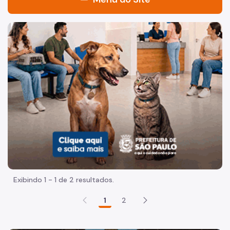
Departamento do Patrimônio Histórico
Imagem de um cachorro caramelo e uma gata rajada, olha
Conheça o DPH
Organização
Histórico
CONPRESP - Conselho Municipal de Preservação do
Patrimônio Histórico, Cultural e Ambiental da Cidade de
São Paulo
Instrumentos de Preservação
Tombamento
Exibindo 1 - 1 de 2 resultados.
Registro de Patrimônio Imaterial
1
2
Inventário Memória Paulistana
Selo de Valor Cultural