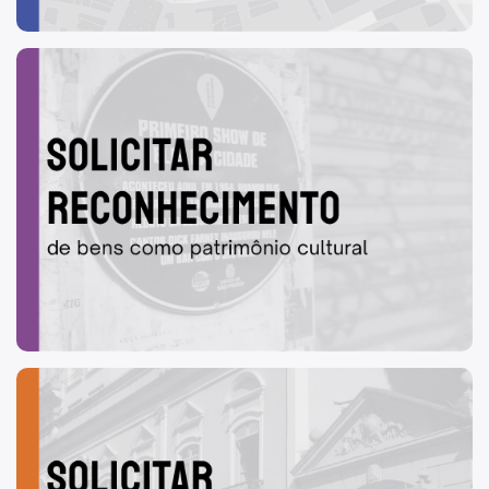
Jornada do Patrimônio
Guias de orientação
Publicações do DPH
Acervos
Monumentos e Obras de Arte
Arqueologia
Documentos e Biblioteca
Redes Sociais
Instagram
Youtube
Notícias
Atendimento técnico