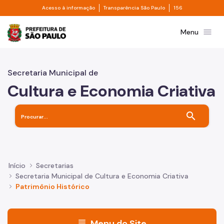
Divisor de acesso à informação
Divisor de transpa
Pular para o Conteúdo principal
Acesso à informação
Transparência São Paulo
156
Prefeitura de São Paulo
menu
Menu
Secretaria Municipal de
Cultura e Economia Criativa
search
Início
Secretarias
Secretaria Municipal de Cultura e Economia Criativa
Patrimônio Histórico
menu
Menu do Site