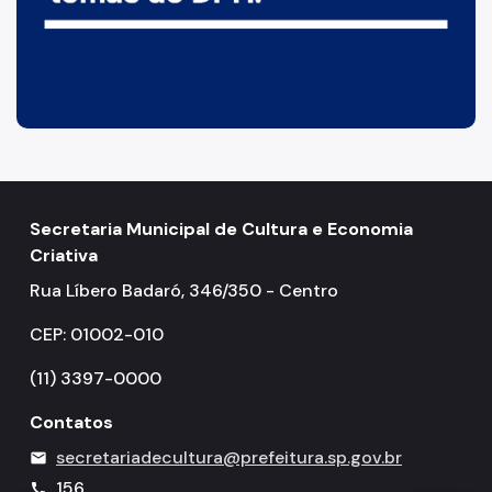
Secretaria Municipal de Cultura e Economia
Criativa
Rua Líbero Badaró, 346/350 - Centro
CEP: 01002-010
(11) 3397-0000
Contatos
secretariadecultura@prefeitura.sp.gov.br
mail
156
call