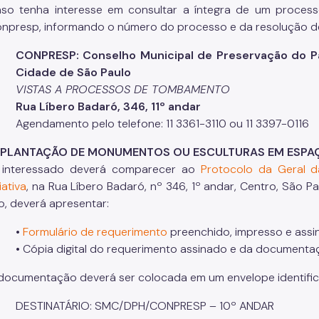
so tenha interesse em consultar a íntegra de um proces
npresp, informando o número do processo e da resolução 
CONPRESP: Conselho Municipal de Preservação do Pat
Cidade de São Paulo
VISTAS A PROCESSOS DE TOMBAMENTO
Rua Líbero Badaró, 346, 11º andar
Agendamento pelo telefone: 11 3361-3110 ou 11 3397-0116
MPLANTAÇÃO DE MONUMENTOS OU ESCULTURAS EM ESPAÇ
interessado deverá comparecer ao
Protocolo da Geral d
iativa
, na Rua Líbero Badaró, nº 346, 1º andar, Centro, São P
o, deverá apresentar:
•
Formulário de requerimento
preenchido, impresso e assi
• Cópia digital do requerimento assinado e da document
documentação deverá ser colocada em um envelope identific
DESTINATÁRIO: SMC/DPH/CONPRESP – 10º ANDAR