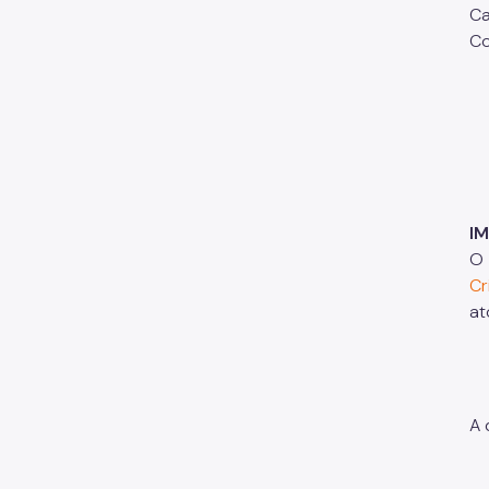
Ca
Co
I
O 
Cr
at
A 