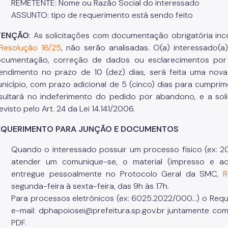
REMETENTE: Nome ou Razão Social do interessado
ASSUNTO: tipo de requerimento está sendo feito
TENÇÃO
: As solicitações com documentação obrigatória in
Resolução 16/25
, não serão analisadas. O(a) interessado
cumentação, correção de dados ou esclarecimentos por 
endimento no prazo de 10 (dez) dias, será feita uma nova
nicípio, com prazo adicional de 5 (cinco) dias para cumpr
sultará no indeferimento do pedido por abandono, e a soli
evisto pelo Art. 24 da Lei 14.141/2006.
EQUERIMENTO PARA JUNÇÃO E DOCUMENTOS
Quando o interessado possuir um processo físico (ex: 20
atender um comunique-se, o material (impresso e a
entregue pessoalmente no Protocolo Geral da SMC,
R
segunda-feira à sexta-feira, das 9h às 17h.
Para processos eletrônicos (ex: 6025.2022/000...) o Req
e-mail: dphapoiosei@prefeitura.sp.gov.br juntamente c
PDF.