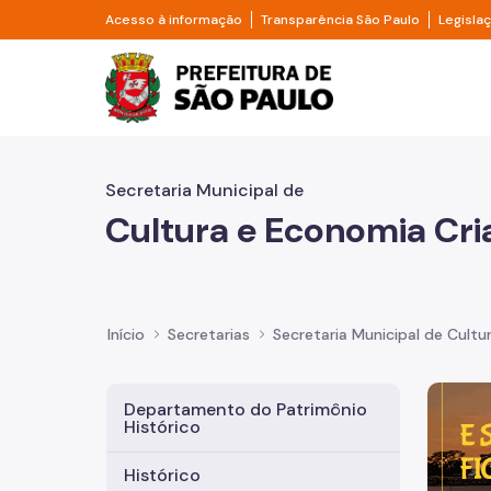
Pular para o Conteúdo principal
Divisor de acesso à informação
Divisor d
Acesso à informação
Transparência São Paulo
Legisla
Prefeitura de São Pa
Secretaria Municipal de
Cultura e Economia Cri
Início
Secretarias
Secretaria Municipal de Cultu
Imagem 
Departamento do Patrimônio
Histórico
Histórico