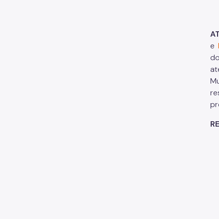
A
e
do
at
Mu
re
pr
R