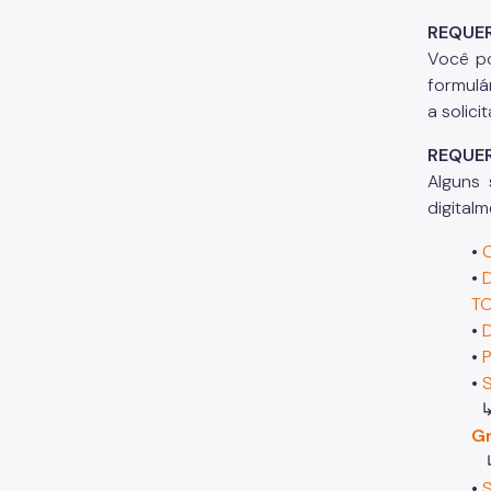
REQUE
Você po
formulá
a solici
REQUER
Alguns 
digital
•
•
T
•
•
•
↳P
Gr
↳P
•