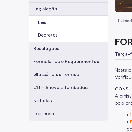
Legislação
Exibind
Leis
Decretos
FOR
Resoluções
Terça-f
Formulários e Requerimentos
Nesta p
Glossário de Termos
Verifiq
CIT - Imóveis Tombados
CONSUL
A emis
Notícias
pelo pr
Imprensa
•
•
de