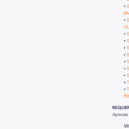
•
EM
•
CU
•
•
•
•
•
•
•
•
•
P
REQUER
Apenas 
V