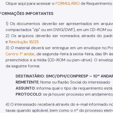
Clique aqui para acessar o
FORMULÁRIO
de Requerimento
NFORMAÇÕES IMPORTANTES
1) Os documentos deverão ser apresentados em arquivos
compactados "zip" ou em DWG/DWF), em um CD-ROM ou 
2) Os arquivos deverão ser nomeados através do padr
e
Resolução 16/25
3) O material deverá ser entregue em um envelope no P
Centro
1º andar
, de segunda-feira à sexta-feira, das 9h à
preenchidos e a mídia (CD-ROM ou pen-drive). O envelo
da seguinte forma:
DESTINATÁRIO: SMC/DPH/CONPRESP – 10º ANDA
REMETENTE
: Nome ou Razão Social do interessado
ASSUNTO
: informa qual o tipo de requerimento está
PROTOCOLO
: se já houver processo em andamento
4) O interessado receberá através do e-mail informado n
taxas quando aplicável, bem como o nº do processo elet