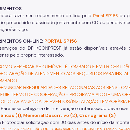
RIMENTOS
derá fazer seu requerimento on-line pelo
ou p
Portal SP156
rio preenchido e assinado juntamente com CD ou pendrive
tação/serviço.
IMENTOS ON-LINE:
PORTAL SP156
serviços do DPH/CONPRESP já estão disponíveis através do
mente pelo próprio interessado.
COMO VERIFICAR SE O IMÓVEL É TOMBADO E EMITIR CERTID
DECLARAÇÃO DE ATENDIMENTO AOS REQUISITOS PARA INSTAL
OMBADO
DENUNCIAR IRREGULARIDADES RELACIONADAS AOS BENS TOM
PEDIR TERMO DE COOPERAÇÃO - PROGRAMA ADOTE UMA OBR
SOLICITAR ANUÊNCIA DE EVENTOS/INSTALAÇÃO TEMPORÁRIA
ara essa categoria de Intervenção o interessado deve usar
áficas (1)
,
Memorial Descritivo (2)
,
Cronograma (3)
rotocolar solicitação com 30 dias antes do início da mont
SOLICITAR CERTIDÃO DE TOMBAMENTO DEFINITIVO PARA AVE