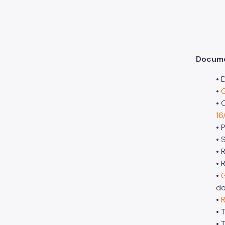
Docume
• 
•
• 
16
• 
• 
• 
• 
•
G
do
•
R
• 
• 