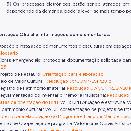
5) Os processos eletrônicos estão sendo gerados em a
dependendo da demanda, poderá levar-se mais tempo par
ntação Oficial e informações complementares:
Doação e instalação de monumentos e esculturas em espaços
Glossário
Obras emergenciais: protocolar documentação solicitada pa
/25
Projeto de Restauro:
Orientação para elaboração
.
Selo de Valor Cultural:
Resolução 35/CONPRESP/2015
.
Registro de Patrimônio Imaterial:
Resolução 07/CONPRESP/201
Regulamentação do Inventário Memória Paulistana:
Resolução
uias de orientação do DPH
: Vol. 1: DPH Atuação e estrutura; 
 patrimônio cultural ; Vol. 3: Apresentação de projetos de in
oteiro para elaboração do Programa e Plano de Manutenção
Termo de Cooperação e programa “Adote uma Obras Artístic
Tombamento:
Documentação solicitada
.