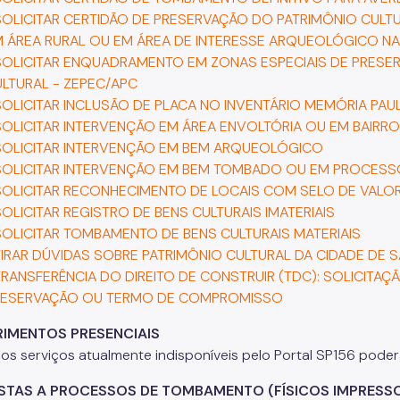
SOLICITAR CERTIDÃO DE PRESERVAÇÃO DO PATRIMÔNIO CULTU
 ÁREA RURAL OU EM ÁREA DE INTERESSE ARQUEOLÓGICO NA
SOLICITAR ENQUADRAMENTO EM ZONAS ESPECIAIS DE PRESE
LTURAL - ZEPEC/APC
SOLICITAR INCLUSÃO DE PLACA NO INVENTÁRIO MEMÓRIA PAU
SOLICITAR INTERVENÇÃO EM ÁREA ENVOLTÓRIA OU EM BAIRRO
SOLICITAR INTERVENÇÃO EM BEM ARQUEOLÓGICO
SOLICITAR INTERVENÇÃO EM BEM TOMBADO OU EM PROCES
SOLICITAR RECONHECIMENTO DE LOCAIS COM SELO DE VALO
SOLICITAR REGISTRO DE BENS CULTURAIS IMATERIAIS
SOLICITAR TOMBAMENTO DE BENS CULTURAIS MATERIAIS
TIRAR DÚVIDAS SOBRE PATRIMÔNIO CULTURAL DA CIDADE DE 
TRANSFERÊNCIA DO DIREITO DE CONSTRUIR (TDC): SOLICITA
RESERVAÇÃO OU TERMO DE COMPROMISSO
IMENTOS PRESENCIAIS
os serviços atualmente indisponíveis pelo Portal SP156 poder
ISTAS A PROCESSOS DE TOMBAMENTO (FÍSICOS IMPRESSO