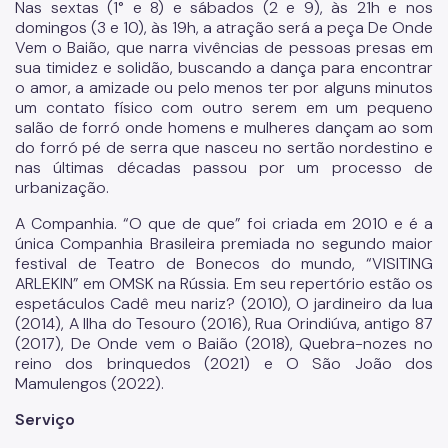
Nas sextas (1° e 8) e sábados (2 e 9), às 21h e nos
Patrimônio Histórico
domingos (3 e 10), às 19h, a atração será a peça De Onde
Vem o Baião, que narra vivências de pessoas presas em
Conpresp
sua timidez e solidão, buscando a dança para encontrar
o amor, a amizade ou pelo menos ter por alguns minutos
Publicações
um contato físico com outro serem em um pequeno
salão de forró onde homens e mulheres dançam ao som
Spcine
do forró pé de serra que nasceu no sertão nordestino e
nas últimas décadas passou por um processo de
urbanização.
A Companhia. “O que de que” foi criada em 2010 e é a
única Companhia Brasileira premiada no segundo maior
festival de Teatro de Bonecos do mundo, “VISITING
ARLEKIN” em OMSK na Rússia. Em seu repertório estão os
espetáculos Cadê meu nariz? (2010), O jardineiro da lua
(2014), A Ilha do Tesouro (2016), Rua Orindiúva, antigo 87
(2017), De Onde vem o Baião (2018), Quebra-nozes no
reino dos brinquedos (2021) e O São João dos
Mamulengos (2022).
Serviço