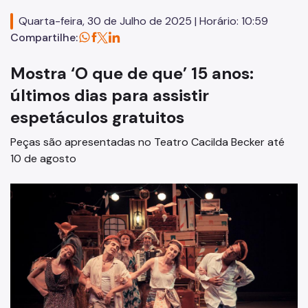
Editais
Quarta-feira, 30 de Julho de 2025 | Horário: 10:59
Concursos
Compartilhe:
Endereços e Serviços
Mostra ‘O que de que’ 15 anos:
Formação
últimos dias para assistir
espetáculos gratuitos
EMIA
Peças são apresentadas no Teatro Cacilda Becker até
Rede Daora
10 de agosto
Piapi
Piá
Vocacional
Jovem Monitor Cultural
Edital de Credenciamento 2026/2027