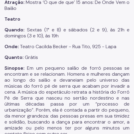
Atração:
Mostra ‘O que de que’ 15 anos: De Onde Vem o
Baião
Teatro
Quando:
Sextas (1° e 8) e sábados (2 e 9), às 21h e
domingos (3 e 10), às 19h
Onde:
Teatro Cacilda Becker - Rua Tito, 925 - Lapa
Quanto:
Grátis
Sinopse:
Em um pequeno salão de forró pessoas se
encontram e se relacionam. Homens e mulheres dançam
ao longo do salão e devaneiam pelo universo das
músicas do forró pé de serra que acabam por invadir a
cena. A música do espetáculo retrata a história do Forró
Pé de Serra que nasceu no sertão nordestino e nas
últimas décadas passa por um “processo de
urbanização”. Porém, ela é contada a partir do pequeno,
da menor grandeza: das pessoas presas em sua timidez
e solidão, buscando a dança para encontrar o amor, a
amizade ou pelo menos ter por alguns minutos um
contato físico com outro ser.