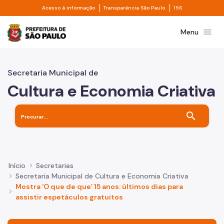
Divisor de acesso à informação
Divisor de transpa
Pular para o Conteúdo principal
Acesso à informação
Transparência São Paulo
156
Prefeitura de São Paulo
menu
Menu
Secretaria Municipal de
Cultura e Economia Criativa
search
Início
Secretarias
Secretaria Municipal de Cultura e Economia Criativa
Mostra ‘O que de que’ 15 anos: últimos dias para
assistir espetáculos gratuitos