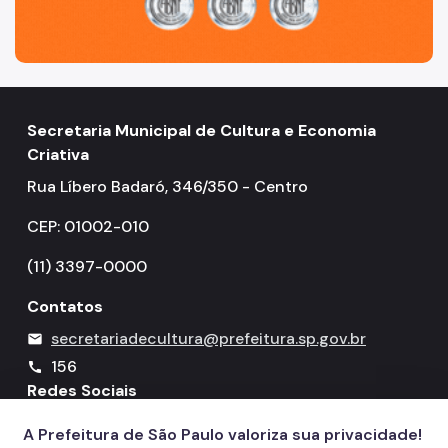
Secretaria Municipal de Cultura e Economia
Criativa
Rua Líbero Badaró, 346/350 - Centro
CEP: 01002-010
(11) 3397-0000
Contatos
secretariadecultura@prefeitura.sp.gov.br
mail
156
call
Redes Sociais
A Prefeitura de São Paulo valoriza sua privacidade!
Icone do YouTube
Icone do X
Icone do Instagram
Icone do Facebook
Icone do Flickr