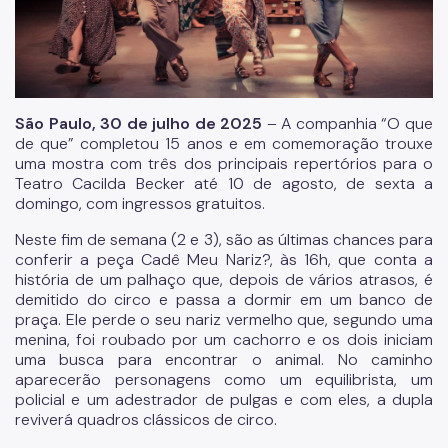
Fundação Theatro Municipal
Notícias da Cultura
Nossos Espaços
Arquivo Histórico
São Paulo,
30
de julho de 2025
– A companhia “O que
de que” completou 15 anos e em comemoração trouxe
Bibliotecas
uma mostra com três dos principais repertórios para o
Teatro Cacilda Becker até 10 de agosto, de sexta a
Casas de Cultura
domingo, com ingressos gratuitos.
Centros Culturais
Neste fim de semana (2 e 3), são as últimas chances para
conferir a peça Cadê Meu Nariz?, às 16h, que conta a
Museu da Cidade
história de um palhaço que, depois de vários atrasos, é
demitido do circo e passa a dormir em um banco de
Praças da Cultura
praça. Ele perde o seu nariz vermelho que, segundo uma
menina, foi roubado por um cachorro e os dois iniciam
Teatros
uma busca para encontrar o animal. No caminho
aparecerão personagens como um equilibrista, um
Theatro Municipal
policial e um adestrador de pulgas e com eles, a dupla
reviverá quadros clássicos de circo.
Urbanismo social