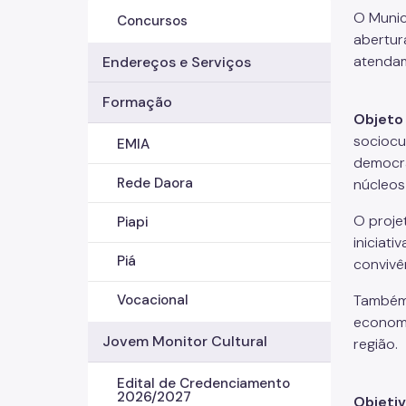
O Munic
Concursos
abertur
atendam
Endereços e Serviços
Formação
Objeto
sociocu
EMIA
democra
Rede Daora
núcleos 
O proje
Piapi
iniciat
Piá
convivên
Também 
Vocacional
economia
Jovem Monitor Cultural
região.
Edital de Credenciamento
2026/2027
Objetiv