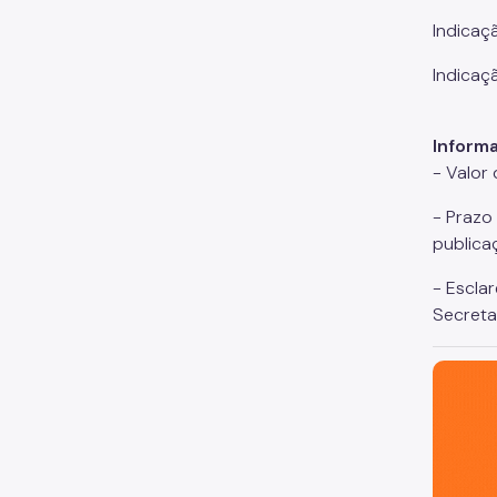
Indicaç
Indicaç
Inform
- Valor 
- Prazo
publica
- Escla
Secreta
São Paul