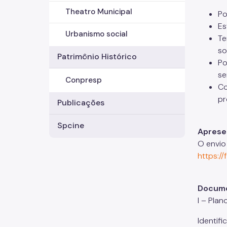
Theatro Municipal
Po
Es
Urbanismo social
Te
so
Patrimônio Histórico
Po
se
Conpresp
Co
pr
Publicações
Spcine
Aprese
O envio
https:/
Docume
I – Plan
Identif