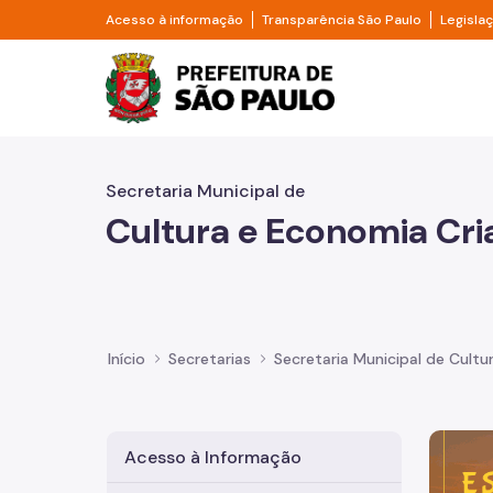
Pular para o Conteúdo principal
Divisor de acesso à informação
Divisor d
Acesso à informação
Transparência São Paulo
Legisla
Prefeitura de São Pa
Secretaria Municipal de
Cultura e Economia Cri
Início
Secretarias
Secretaria Municipal de Cultu
Imagem 
Acesso à Informação