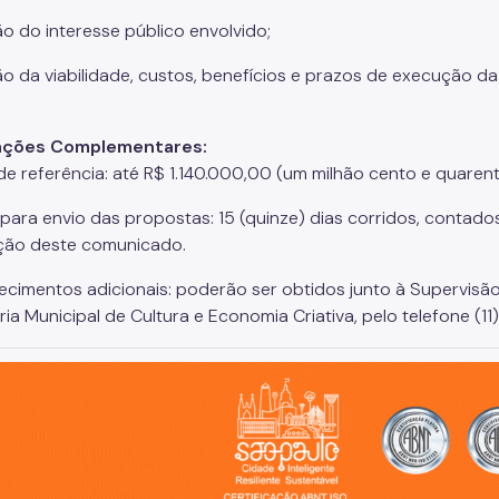
ão do interesse público envolvido;
ão da viabilidade, custos, benefícios e prazos de execução d
ações Complementares:
de referência: até R$ 1.140.000,00 (um milhão cento e quarenta
 para envio das propostas: 15 (quinze) dias corridos, contado
ção deste comunicado.
recimentos adicionais: poderão ser obtidos junto à Supervisã
ria Municipal de Cultura e Economia Criativa, pelo telefone (1
o, cidade inteligente, resiliente e sustentável