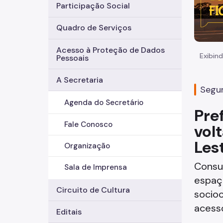
Participação Social
Quadro de Serviços
Acesso à Proteção de Dados
Exibind
Pessoais
A Secretaria
Segun
Agenda do Secretário
Pre
Fale Conosco
vol
Les
Organização
Consul
Sala de Imprensa
espaço
Circuito de Cultura
socioc
acesso
Editais