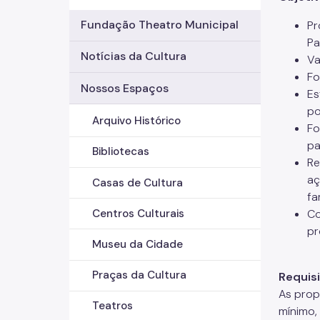
Fundação Theatro Municipal
Pr
Pa
Notícias da Cultura
Va
Fo
Nossos Espaços
Es
po
Arquivo Histórico
Fo
pa
Bibliotecas
Re
aç
Casas de Cultura
fa
Co
Centros Culturais
pr
Museu da Cidade
Praças da Cultura
Requisi
As prop
Teatros
mínimo, 