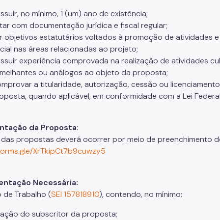
ssuir, no mínimo, 1 (um) ano de existência;
tar com documentação jurídica e fiscal regular;
r objetivos estatutários voltados à promoção de atividades e f
cial nas áreas relacionadas ao projeto;
ssuir experiência comprovada na realização de atividades cultu
melhantes ou análogos ao objeto da proposta;
mprovar a titularidade, autorização, cessão ou licenciamento
oposta, quando aplicável, em conformidade com a Lei Federal 
ntação da Proposta
:
 das propostas deverá ocorrer por meio de preenchimento do 
/forms.gle/XrTkipCt7b9cuwzy5
ntação Necessária:
o de Trabalho (
SEI 157818910
), contendo, no mínimo:
icação do subscritor da proposta;