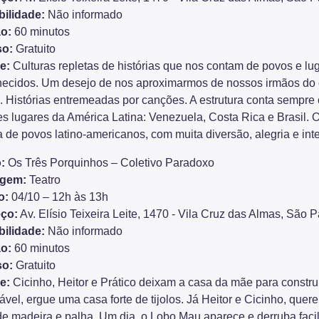
bilidade:
Não informado
o:
60 minutos
so:
Gratuito
e:
Culturas repletas de histórias que nos contam de povos e lu
ecidos. Um desejo de nos aproximarmos de nossos irmãos do co
. Histórias entremeadas por canções. A estrutura conta sempre 
es lugares da América Latina: Venezuela, Costa Rica e Brasil. O
 de povos latino-americanos, com muita diversão, alegria e int
:
Os Três Porquinhos – Coletivo Paradoxo
agem:
Teatro
o:
04/10 – 12h às 13h
ço:
Av. Elísio Teixeira Leite, 1470 - Vila Cruz das Almas, São 
bilidade:
Não informado
o:
60 minutos
so:
Gratuito
e:
Cicinho, Heitor e Prático deixam a casa da mãe para construir
vel, ergue uma casa forte de tijolos. Já Heitor e Cicinho, que
 de madeira e palha. Um dia, o Lobo Mau aparece e derruba faci