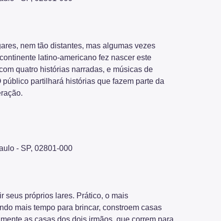
gares, nem tão distantes, mas algumas vezes
ntinente latino-americano fez nascer este
com quatro histórias narradas, e músicas de
 público partilhará histórias que fazem parte da
eração.
Paulo - SP, 02801-000
 seus próprios lares. Prático, o mais
rendo mais tempo para brincar, constroem casas
lmente as casas dos dois irmãos, que correm para