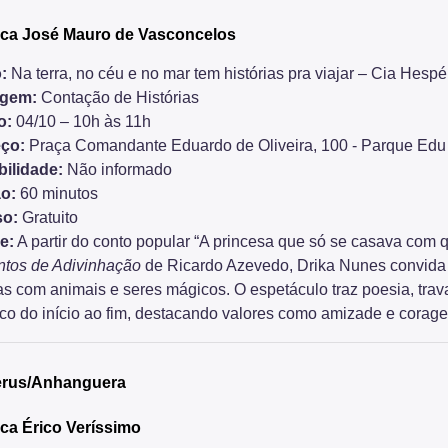
eca José Mauro de Vasconcelos
:
Na terra, no céu e no mar tem histórias pra viajar – Cia Hespé
agem:
Contação de Histórias
o:
04/10 – 10h às 11h
ço:
Praça Comandante Eduardo de Oliveira, 100 - Parque Edu
bilidade:
Não informado
o:
60 minutos
so:
Gratuito
e:
A partir do conto popular “A princesa que só se casava com
tos de Adivinhação
de Ricardo Azevedo, Drika Nunes convida a 
s com animais e seres mágicos. O espetáculo traz poesia, trav
ico do início ao fim, destacando valores como amizade e corag
rus/Anhanguera
eca Érico Veríssimo