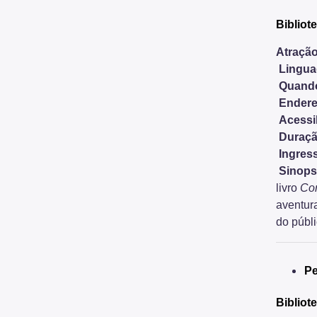
Bibliot
Atração
Lingu
Quand
Endere
Acessi
Duraçã
Ingres
Sinops
livro
Con
aventura
do públ
Pe
Bibliot