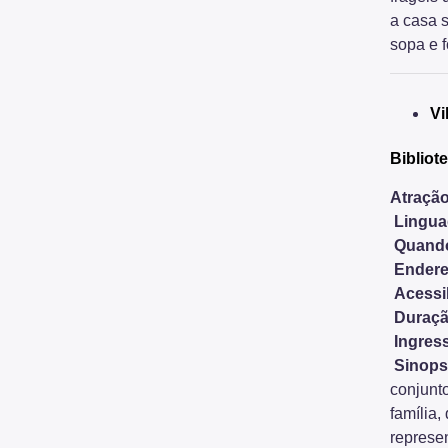
a casa s
sopa e 
Vi
Bibliot
Atração
Lingu
Quand
Endere
Acessi
Duraçã
Ingres
Sinops
conjunt
família,
represe