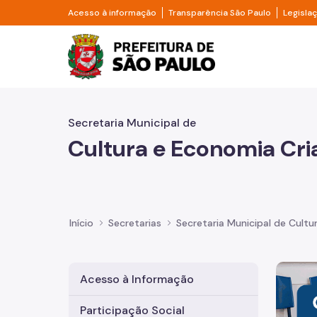
Pular para o Conteúdo principal
Divisor de acesso à informação
Divisor d
Acesso à informação
Transparência São Paulo
Legisla
Prefeitura de São Pa
Secretaria Municipal de
Cultura e Economia Cri
Início
Secretarias
Secretaria Municipal de Cultu
Imagem 
Acesso à Informação
Participação Social