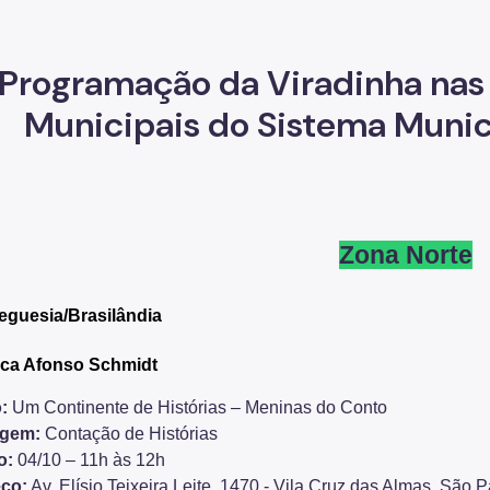
Programação da Viradinha nas 
Municipais do Sistema Munici
Zona Norte
eguesia/Brasilândia
eca Afonso Schmidt
:
Um Continente de Histórias – Meninas do Conto
agem:
Contação de Histórias
o:
04/10 – 11h às 12h
ço:
Av. Elísio Teixeira Leite, 1470 - Vila Cruz das Almas, São 