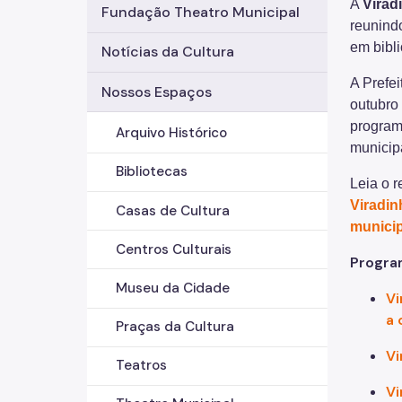
A
Virad
Fundação Theatro Municipal
reunindo
em bibli
Notícias da Cultura
A Prefei
Nossos Espaços
outubro
program
Arquivo Histórico
municipa
Bibliotecas
Leia o 
Viradin
Casas de Cultura
munici
Centros Culturais
Progra
Museu da Cidade
Vi
a 
Praças da Cultura
Vi
Teatros
Vi