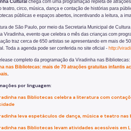
inha Cultural
chega com uma programação repleta de atrações g
 teatro, circo, música, dança e contação de histórias para púb
otecas públicas e espaços abertos, incentivando a leitura, a ima
tura de São Paulo, por meio da Secretaria Municipal de Cultur
 a Viradinha, evento que celebra o mês das crianças com progr
ação traz cerca de 650 artistas se apresentando em mais de 5
l. Toda a agenda pode ser conferida no site oficial -
http://vira
release completo da programação da Viradinha nas Bibliotecas:
ha nas Bibliotecas: mais de 70 atrações gratuitas infantis 
pais
.
mações por linguagem
:
radinha nas Bibliotecas celebra a literatura com contaç
cidade
radinha leva espetáculos de dança, música e teatro nas 
radinha nas Bibliotecas levam atividades acessíveis em L