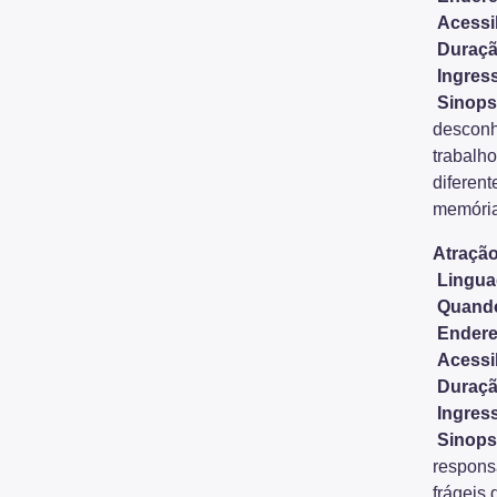
Acessi
Duraçã
Ingres
Sinops
desconh
trabalho
diferent
memória
Atração
Lingu
Quand
Endere
Acessi
Duraçã
Ingres
Sinops
responsá
frágeis