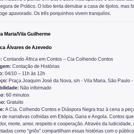
egura de Prático. O lobo tenta derrubar a casa de tijolos, mas 
foge apavorado. Os três porquinhos vivem tranquilos.
la Maria/Vila Guilherme
eca Álvares de Azevedo
:
Contando África em Contos – Cia Colhendo Contos
agem:
Contação de Histórias
o:
04/10 – 11h às 12h
ço:
Praça Joaquim José da Nova, s/n - Vila Maria, São Paulo 
bilidade:
Não informado
o:
60 minutos
so:
Gratuito
e:
A Cia. Colhendo Contos e Diáspora Negra traz à cena a peç
o de narrativas colhidas em Etiópia, Gana e Angola. Contos q
 dor, morte, amor, respeito e cooperação. Através da ludicidade, 
ntadas como “griôs” compartilham essas histórias com o públic