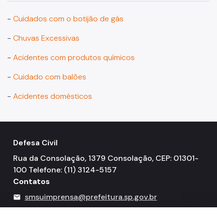
Legislação
-
Cuidados com o botijão de gás
Decreto
-
Chuvas Excessivas
Portarias
-
Acidentes com produtos químicos
Equipamentos Defesa Civil Municipal
-
Cuidado com balões
-
Acidentes domésticos
Defesa Civil
Rua da Consolação, 1379 Consolação, CEP: 01301-
100 Telefone: (11) 3124-5157
Contatos
smsuimprensa@prefeitura.sp.gov.br
mail
156
call