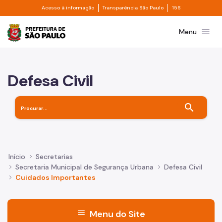
Divisor de acesso à informação
Divisor de transpa
Pular para o Conteúdo principal
Acesso à informação
Transparência São Paulo
156
Prefeitura de São Paulo
menu
Menu
Defesa Civil
search
Início
Secretarias
Secretaria Municipal de Segurança Urbana
Defesa Civil
Cuidados Importantes
menu
Menu do Site