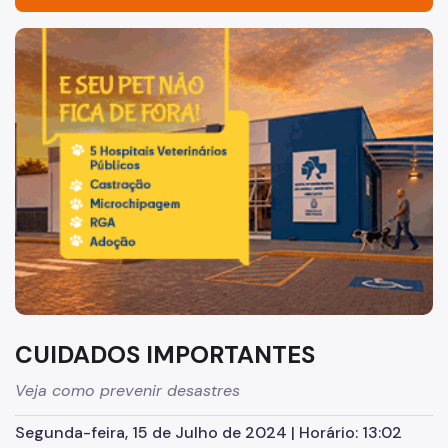
Apresentação
Imagem de um cachorro caramelo e uma gata rajada, olha
Terminologia-Desastres
Cuidados Importantes
Botijão de Gás
Chuvas
Produtos Perigosos
Produtos Químicos
Cuidado com Balões
Acidentes Domésticos
CUIDADOS IMPORTANTES
Trabalhos
Veja como prevenir desastres
Links
Segunda-feira, 15 de Julho de 2024 | Horário: 13:02