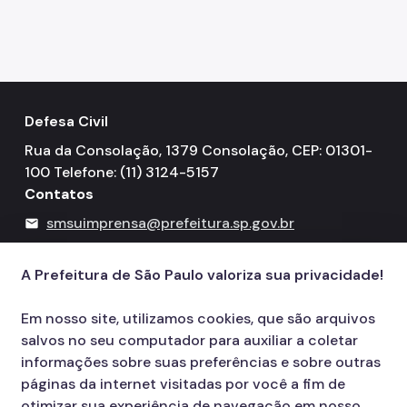
Defesa Civil
Rua da Consolação, 1379 Consolação, CEP: 01301-
100 Telefone: (11) 3124-5157
Contatos
smsuimprensa@prefeitura.sp.gov.br
mail
156
call
A Prefeitura de São Paulo valoriza sua privacidade!
Em nosso site, utilizamos cookies, que são arquivos
salvos no seu computador para auxiliar a coletar
informações sobre suas preferências e sobre outras
páginas da internet visitadas por você a fim de
otimizar sua experiência de navegação em nosso