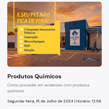
Apresentação
Imagem de um cachorro caramelo e uma gata rajada, ol
Terminologia-Desastres
Cuidados Importantes
Botijão de Gás
Chuvas
Produtos Perigosos
Produtos Químicos
Cuidado com Balões
Produtos Químicos
Acidentes Domésticos
Como proceder em acidentes com produtos
Trabalhos
químicos
Links
Segunda-feira, 15 de Julho de 2024 | Horário: 12:56
Legislação