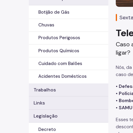
Botijão de Gás
Sexta
Chuvas
Tel
Produtos Perigosos
Caso 
Produtos Químicos
ligar?
Cuidado com Balões
Nós, da
caso de
Acidentes Domésticos
•
Defesa
Trabalhos
•
Políci
•
Bomb
Links
•
SAMU
Legislação
Esses t
desconf
Decreto