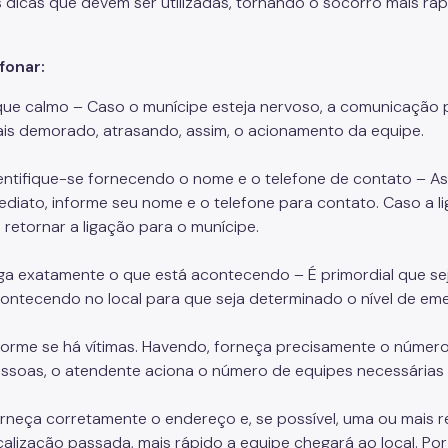
 dicas que devem ser utilizadas, tornando o socorro mais rápi
fonar:
que calmo – Caso o munícipe esteja nervoso, a comunicação 
is demorado, atrasando, assim, o acionamento da equipe.
entifique-se fornecendo o nome e o telefone de contato – As
ediato, informe seu nome e o telefone para contato. Caso a l
 retornar a ligação para o munícipe.
ga exatamente o que está acontecendo – É primordial que se
ontecendo no local para que seja determinado o nível de eme
forme se há vítimas. Havendo, forneça precisamente o núme
ssoas, o atendente aciona o número de equipes necessárias
rneça corretamente o endereço e, se possível, uma ou mais r
calização passada, mais rápido a equipe chegará ao local. Por