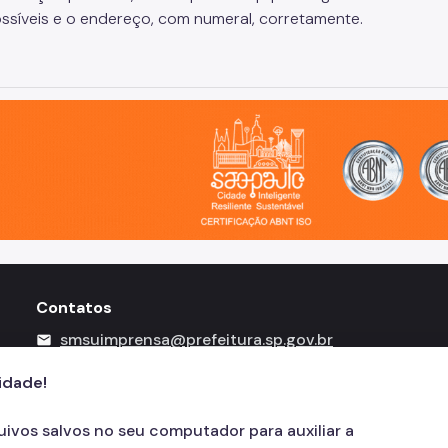
ssíveis e o endereço, com numeral, corretamente.
o, cidade inteligente, resiliente e sustentável
Contatos
smsuimprensa@prefeitura.sp.gov.br
mail
156
call
cidade!
quivos salvos no seu computador para auxiliar a