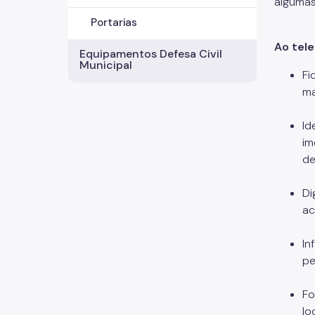
algumas
Portarias
Ao tele
Equipamentos Defesa Civil
Municipal
Fi
ma
Id
im
de
Di
ac
In
pe
Fo
lo