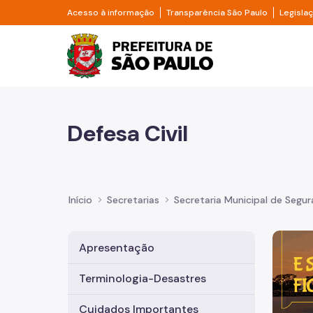
Pular para o Conteúdo principal
Divisor de acesso à informação
Divisor d
Acesso à informação
Transparência São Paulo
Legisla
Prefeitura de São Pa
Defesa Civil
Início
Secretarias
Secretaria Municipal de Segu
Imagem 
Apresentação
Terminologia-Desastres
Cuidados Importantes