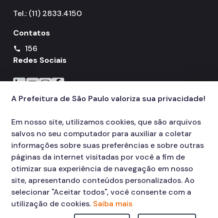
Tel.: (11) 2833.4150
Contatos
156
call
Redes Sociais
Icone do LinkedIn
Icone do YouTube
Icone do Instagram
Icone do Facebook
A Prefeitura de São Paulo valoriza sua privacidade!
Em nosso site, utilizamos cookies, que são arquivos
salvos no seu computador para auxiliar a coletar
informações sobre suas preferências e sobre outras
páginas da internet visitadas por você a fim de
otimizar sua experiência de navegação em nosso
site, apresentando conteúdos personalizados. Ao
selecionar "Aceitar todos", você consente com a
utilização de cookies.
Saiba mais