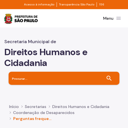
Divisor de acesso à informação
Divisor de transpa
Pular para o Conteúdo principal
Acesso à informação
Transparência São Paulo
156
Prefeitura de São Paulo
menu
Menu
Secretaria Municipal de
Direitos Humanos e
Cidadania
search
Início
Secretarias
Direitos Humanos e Cidadania
Coordenação de Desaparecidos
Perguntas frequentes