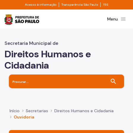
Divisor de acesso à informação
Divisor de transpa
Pular para o Conteúdo principal
Acesso à informação
Transparência São Paulo
156
Prefeitura de São Paulo
menu
Menu
Secretaria Municipal de
Direitos Humanos e
Cidadania
search
Início
Secretarias
Direitos Humanos e Cidadania
Ouvidoria