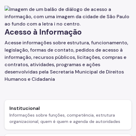
Egressos e Familiares
Igualdade Racial
Acesso à Informação
Imigrantes e Trabalho Decente
Acesse informações sobre estrutura, funcionamento,
Juventude
legislação, formas de contato, pedidos de acesso à
LGBTI+
informação, recursos públicos, licitações, compras e
contratos, atividades, programas e ações
Mulheres
desenvolvidas pela Secretaria Municipal de Direitos
Humanos e Cidadania
Ouvidoria de Direitos Humanos
Pessoa Idosa
Pessoas Desaparecidas
Institucional
Políticas sobre Drogas
Informações sobre funções, competência, estrutura
organizacional, quem é quem e agenda de autoridades
População em Situação de Rua