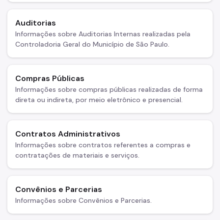
Notícias
Painel da Rede de Direitos Humanos
Auditorias
Informações sobre Auditorias Internas realizadas pela
Sobre Direitos Humanos
Controladoria Geral do Município de São Paulo.
Legislação
Compras Públicas
Links Úteis
Informações sobre compras públicas realizadas de forma
Proteção de Dados Pessoais e Privacidade
direta ou indireta, por meio eletrônico e presencial.
Contratos Administrativos
Informações sobre contratos referentes a compras e
contratações de materiais e serviços.
Convênios e Parcerias
Informações sobre Convênios e Parcerias.