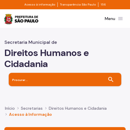
Divisor de acesso à informação
Divisor de transpa
Pular para o Conteúdo principal
Acesso à informação
Transparência São Paulo
156
Prefeitura de São Paulo
menu
Menu
Secretaria Municipal de
Direitos Humanos e
Cidadania
search
Início
Secretarias
Direitos Humanos e Cidadania
Acesso à Informação