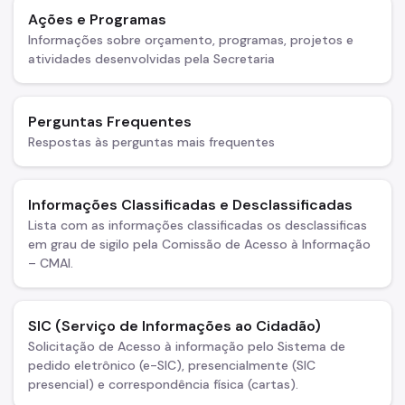
Povos Indígenas
Ações e Programas
Promoção e Defesa dos Direitos Humanos
Informações sobre orçamento, programas, projetos e
atividades desenvolvidas pela Secretaria
Prêmios
Parcerias
Perguntas Frequentes
Respostas às perguntas mais frequentes
Fundos Vinculados
Fundo de Abastecimento Alimentar de São Paulo - FAASP
Informações Classificadas e Desclassificadas
Fundo Municipal de Combate à Fome - FUMCAF
Lista com as informações classificadas os desclassificas
em grau de sigilo pela Comissão de Acesso à Informação
Fundo Municipal do Idoso - FMID
– CMAI.
Fundo Municipal dos Direitos da Criança e do Adolescente
- FUMCAD
SIC (Serviço de Informações ao Cidadão)
Imprensa
Solicitação de Acesso à informação pelo Sistema de
pedido eletrônico (e-SIC), presencialmente (SIC
Assessoria de Imprensa
presencial) e correspondência física (cartas).