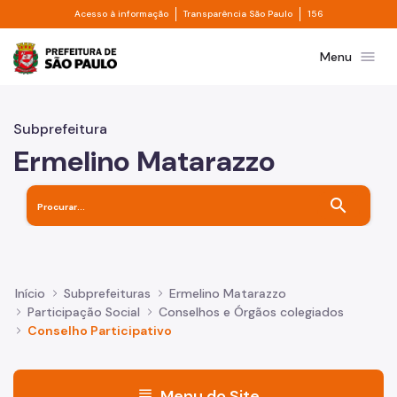
Divisor de acesso à informação
Divisor de transpa
Pular para o Conteúdo principal
Acesso à informação
Transparência São Paulo
156
Prefeitura de São Paulo
menu
Menu
Subprefeitura
Ermelino Matarazzo
search
Início
Subprefeituras
Ermelino Matarazzo
Participação Social
Conselhos e Órgãos colegiados
Conselho Participativo
menu
Menu do Site