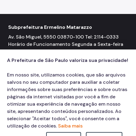
Licitações
SP Mais Fácil
Subprefeitura Ermelino Matarazzo
Zeladoria Urbana
Av. São Miguel, 5550 03870-100 Tel: 2114-0333
Cata-Bagulho
Horário de Funcionamento Segunda a Sexta-feira
08h00 às 17h00
Termo de Cooperação
A Prefeitura de São Paulo valoriza sua privacidade!
Programa de Metas
Em nosso site, utilizamos cookies, que são arquivos
Notícias
salvos no seu computador para auxiliar a coletar
informações sobre suas preferências e sobre outras
páginas da internet visitadas por você a fim de
otimizar sua experiência de navegação em nosso
site, apresentando conteúdos personalizados. Ao
selecionar "Aceitar todos", você consente com a
utilização de cookies.
Saiba mais