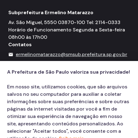
Subprefeitura Ermelino Matarazzo
Av. São Miguel, 5550 03870-100 Tel: 2114-0333
Horário de Funcionamento Segunda a Sexta-feira
08h00 às 17h00
Contatos
ermelinomatarazzo@smsub.prefeitura.sp.gov.br
mail
156
call
A Prefeitura de São Paulo valoriza sua privacidade!
Em nosso site, utilizamos cookies, que são arquivos
salvos no seu computador para auxiliar a coletar
informações sobre suas preferências e sobre outras
páginas da internet visitadas por você a fim de
otimizar sua experiência de navegação em nosso
site, apresentando conteúdos personalizados. Ao
selecionar "Aceitar todos", você consente com a