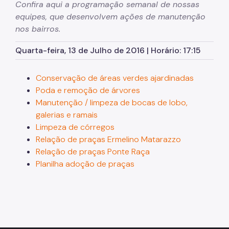
Confira aqui a programação semanal de nossas
equipes, que desenvolvem ações de manutenção
SP Mais Fácil
nos bairros.
Zeladoria Urbana
Quarta-feira, 13 de Julho de 2016 | Horário: 17:15
Cata-Bagulho
Conservação de áreas verdes ajardinadas
Termo de Cooperação
Poda e remoção de árvores
Programa de Metas
Manutenção / limpeza de bocas de lobo,
galerias e ramais
Notícias
Limpeza de córregos
Relação de praças Ermelino Matarazzo
Relação de praças Ponte Raça
Planilha adoção de praças