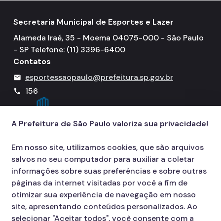
Centros Esportivos
Secretaria Municipal de Esportes e Lazer
Obras nos CEs
Alameda Iraé, 35 - Moema 04075-000 - São Paulo
Centro Olímpico
- SP Telefone: (11) 3396-6400
Contatos
Clubes da Comunidade
esportessaopaulo@prefeitura.sp.gov.br
mail
Centro de Esportes Radicais
156
call
CERET
Concessão do Pacaembu
A Prefeitura de São Paulo valoriza sua privacidade!
Estádio Mie Nishi
Em nosso site, utilizamos cookies, que são arquivos
Pista do Chuvisco
salvos no seu computador para auxiliar a coletar
informações sobre suas preferências e sobre outras
Pistas de Skate
páginas da internet visitadas por você a fim de
Núcleo de Alto Rendimento
otimizar sua experiência de navegação em nosso
site, apresentando conteúdos personalizados. Ao
Outros
selecionar "Aceitar todos", você consente com a