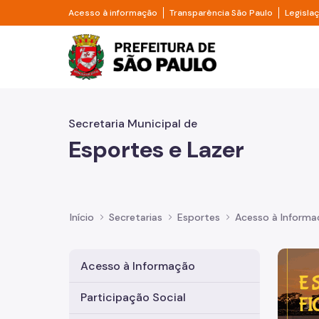
Pular para o Conteúdo principal
Divisor de acesso à informação
Divisor d
Acesso à informação
Transparência São Paulo
Legisla
Prefeitura de São Pa
Secretaria Municipal de
Esportes e Lazer
Início
Secretarias
Esportes
Acesso à Informa
Imagem 
Acesso à Informação
Participação Social