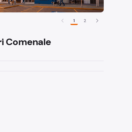
1
2
ri Comenale