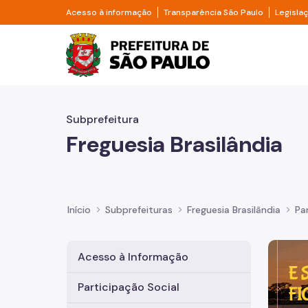
Pular para o Conteúdo principal
Divisor de acesso à informação
Divisor d
Acesso à informação
Transparência São Paulo
Legisla
Prefeitura de São Pa
Subprefeitura
Freguesia Brasilândia
Início
Subprefeituras
Freguesia Brasilândia
Pa
Imagem 
Acesso à Informação
Participação Social