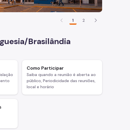
1
2
eguesia/Brasilândia
Como Participar
islação
Saiba quando a reunião é aberta ao
mento
público, Periodicidade das reuniões,
local e horário
s