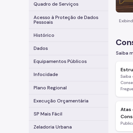
Quadro de Serviços
Acesso à Proteção de Dados
Exibind
Pessoais
Histórico
Cons
Dados
Saiba 
Equipamentos Públicos
Estr
Infocidade
Saiba
Consel
Plano Regional
Fregue
Execução Orçamentária
Atas
SP Mais Fácil
Conse
Public
Zeladoria Urbana