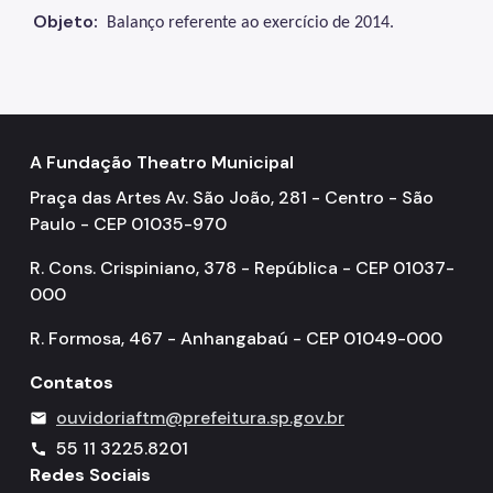
Objeto:
Balanço referente ao exercício de 2014.
A Fundação Theatro Municipal
Praça das Artes Av. São João, 281 - Centro - São
Paulo - CEP 01035-970
R. Cons. Crispiniano, 378 - República - CEP 01037-
000
R. Formosa, 467 - Anhangabaú - CEP 01049-000
Contatos
ouvidoriaftm@prefeitura.sp.gov.br
mail
55 11 3225.8201
call
Redes Sociais