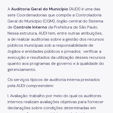
Centro de Documentação e Memória
A
Auditoria Geral do Município
(AUDI) é uma das
sete Coordenadorias que compõe a Controladoria
Fale Conosco
Geral do Município (CGM), órgão central do Sistema
Sala de Imprensa
de
Controle Interno
da Prefeitura de São Paulo.
Nessa estrutura, AUDI tem, entre outras atribuições,
Notícias
a de realizar auditorias sobre a gestão dos recursos
EMM - Pateo do Collegio
públicos municipais sob a responsabilidade de
órgãos e entidades públicos e privados; verificar a
execução e resultados da utilização desses recursos
quanto aos programas de governo e à qualidade do
gerenciamento.
Os serviços típicos de auditoria interna prestados
pela AUDI compreendem:
I. Avaliação: trabalho por meio do qual os auditores
internos realizam avaliações objetivas para fornecer
declarações sobre condições determinadas em