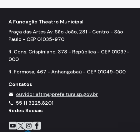
A Fundação Theatro Municipal
Praça das Artes Av. São João, 281 - Centro - São
Paulo - CEP 01035-970
R. Cons. Crispiniano, 378 - República - CEP 01037-
000
R. Formosa, 467 - Anhangabaú - CEP 01049-000
Contatos
ouvidoriaftm@prefeitura.sp.gov.br
mail
55 11 3225.8201
call
Redes Sociais
Icone do YouTube
Icone do X
Icone do Instagram
Icone do Facebook
Icone do Flickr