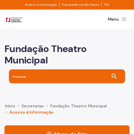
Divisor de acesso à informação
Divisor de transpa
Pular para o Conteúdo principal
Acesso à informação
Transparência São Paulo
156
Prefeitura de São Paulo
menu
Menu
Fundação Theatro
Municipal
search
Início
Secretarias
Fundação Theatro Municipal
Acesso à Informação
menu