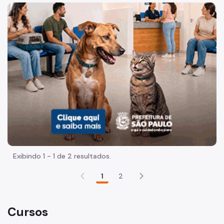
Desenvolvimento Institucional
Imagem de um cachorro caramelo e uma gata rajada, olha
Documento Norteador
Modulação de Cargos
Legislação
Cursos
Missão, Visão e Valores
Contatos
FAQ
Exibindo 1 - 1 de 2 resultados.
1
2
Cursos