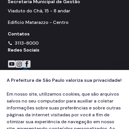
Secretaria Municipal de Gestão
Viaduto do Chá, 15 - 8 andar
Edifício Matarazzo - Centro
Contatos
3113-8000
call
Redes Sociais
Icone do YouTube
Icone do Instagram
Icone do Facebook
A Prefeitura de São Paulo valoriza sua privacidade!
Em nosso site, utilizamos cookies, que são arquivos
salvos no seu computador para auxiliar a coletar
informações sobre suas preferências e sobre outras
páginas da internet visitadas por você a fim de
otimizar sua experiência de navegação em nosso
site, apresentando conteúdos personalizados. Ao