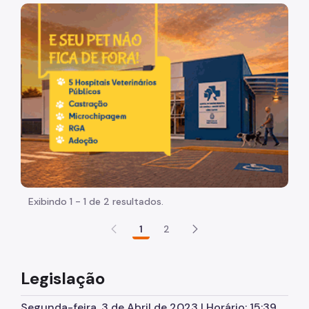
Desenvolvimento Institucional
Imagem de um cachorro caramelo e uma gata rajada, ol
Documento Norteador
Modulação de Cargos
Legislação
Cursos
Missão, Visão e Valores
Contatos
FAQ
Exibindo 1 - 1 de 2 resultados.
1
2
Legislação
Segunda-feira, 3 de Abril de 2023 | Horário: 15:39