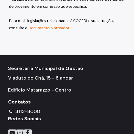
de provimento em comissão que especifica.
Para mais legislações relacionadas à COGEDI e sua atuação, 
consulte o 
Documento Norteador
Secretaria Municipal de Gestão
Viaduto do Chá, 15 - 8 andar
Edifício Matarazzo - Centro
Contatos
3113-8000
call
Redes Sociais
Icone do YouTube
Icone do Instagram
Icone do Facebook