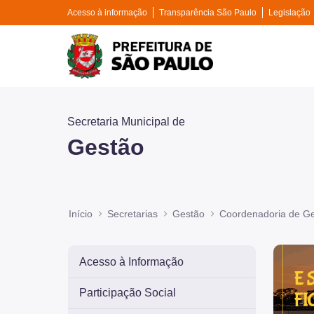
Pular para o Conteúdo principal
Divisor de acesso à informação
Divisor de tr
Acesso à informação
Transparência São Paulo
Legislação
Prefeitura de São P
Secretaria Municipal de
Gestão
Início
Secretarias
Gestão
Coordenadoria de Ge
Imagem 
Acesso à Informação
Participação Social