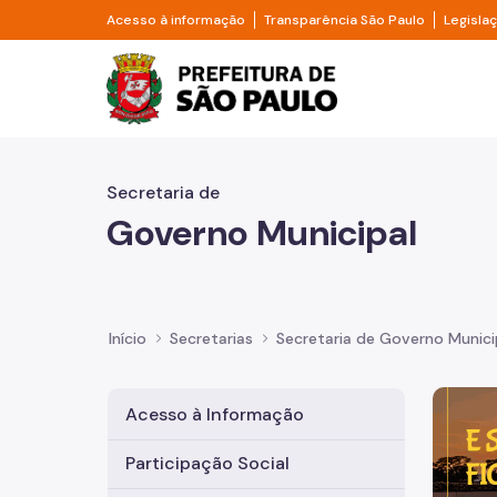
Pular para o Conteúdo principal
Divisor de acesso à informação
Divisor d
Acesso à informação
Transparência São Paulo
Legisla
Prefeitura de São Pa
Secretaria de
Governo Municipal
Início
Secretarias
Secretaria de Governo Munici
Imagem 
Acesso à Informação
Participação Social