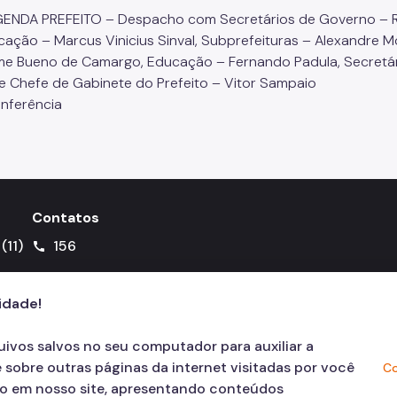
GENDA PREFEITO – Despacho com Secretários de Governo – R
ação – Marcus Vinicius Sinval, Subprefeituras – Alexandre Mod
me Bueno de Camargo, Educação – Fernando Padula, Secretári
e Chefe de Gabinete do Prefeito – Vitor Sampaio
nferência
Contatos
(11)
156
call
cidade!
quivos salvos no seu computador para auxiliar a
 sobre outras páginas da internet visitadas por você
Co
ão em nosso site, apresentando conteúdos