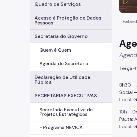
Quadro de Serviços
Acesso à Proteção de Dados
Exibind
Pessoas
Secretaria do Governo
Age
Quem é Quem
Agend
Agenda do Secretário
Terça-f
Declaração de Utilidade
Pública
8h30 – 
Social –
SECRETARIAS EXECUTIVAS
Local: 
Secretaria Executiva de
10h – D
Projetos Estratégicos
Pauta: 
Local: 
- Programa NEVICA