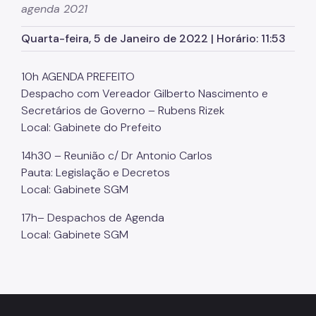
agenda 2021
- Programa Primeira Infância
Quarta-feira, 5 de Janeiro de 2022 | Horário: 11:53
- Programa Redenção
- Programa Reencontro
10h AGENDA PREFEITO
Secretaria Executiva de Desestatização e Parcerias
Despacho com Vereador Gilberto Nascimento e
Secretários de Governo – Rubens Rizek
- Plano Municipal de Desestatização
Local: Gabinete do Prefeito
Secretaria Executiva de Mudanças Climáticas
14h30 – Reunião c/ Dr Antonio Carlos
Pauta: Legislação e Decretos
COORDENADORIAS
Local: Gabinete SGM
Coordenadoria de Gestão de Pessoas - CGP
17h– Despachos de Agenda
Coordenadoria de Administração e Finanças - CAF
Local: Gabinete SGM
Notícias