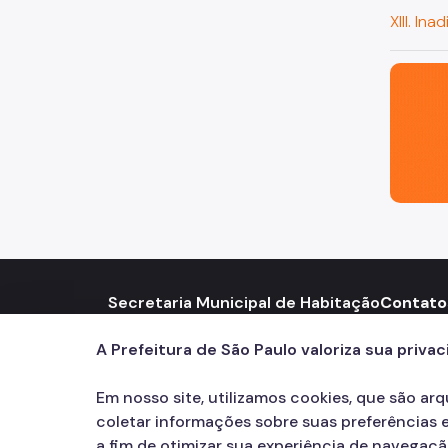
XIII. I
São Paul
Secretaria Municipal de Habitação
Contato
Rua São Bento, 405 – Centro
Telef
call
A Prefeitura de São Paulo valoriza sua priva
Em nosso site, utilizamos cookies, que são ar
coletar informações sobre suas preferências e
a fim de otimizar sua experiência de navegaç