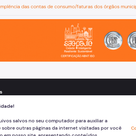
nadimplência das contas de consumo/faturas dos órgãos munic
o, cidade inteligente, resiliente e sustentável
s
one: 3322-4500
cidade!
quivos salvos no seu computador para auxiliar a
 sobre outras páginas da internet visitadas por você
Co
ão em nosso site, apresentando conteúdos