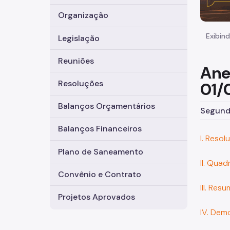
Organização
Exibind
Legislação
Reuniões
Ane
Resoluções
01/
Balanços Orçamentários
Segunda
Balanços Financeiros
I. Reso
Plano de Saneamento
II. Quad
Convênio e Contrato
III. Re
Projetos Aprovados
IV. Dem