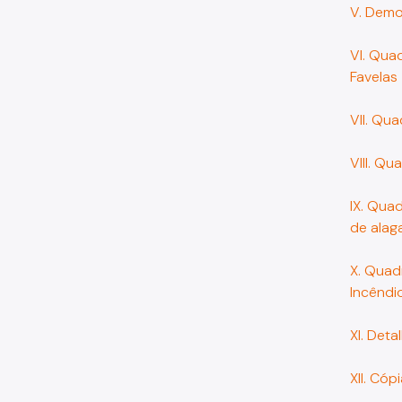
V. Demo
VI. Qua
Favelas
VII. Qu
VIII. Q
IX. Qua
de alag
X. Quad
Incêndi
XI. Det
XII. Có