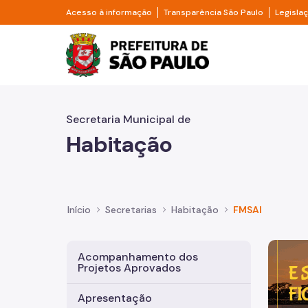
Pular para o Conteúdo principal
Divisor de acesso à informação
Divisor d
Acesso à informação
Transparência São Paulo
Legisla
Prefeitura de São Pa
Secretaria Municipal de
Habitação
Início
Secretarias
Habitação
FMSAI
Imagem 
Acompanhamento dos
Projetos Aprovados
Apresentação