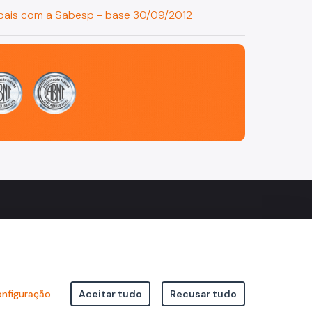
ipais com a Sabesp - base 30/09/2012
nfiguração
Aceitar tudo
Recusar tudo