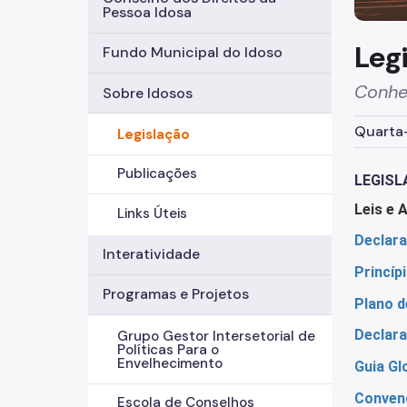
Pessoa Idosa
Leg
Fundo Municipal do Idoso
Conheç
Sobre Idosos
Quarta-
Legislação
Publicações
LEGIS
Leis e 
Links Úteis
D
eclar
Interatividade
Princíp
Programas e Projetos
Plano d
Declara
Grupo Gestor Intersetorial de
Políticas Para o
Envelhecimento
Guia Gl
Convenç
Escola de Conselhos