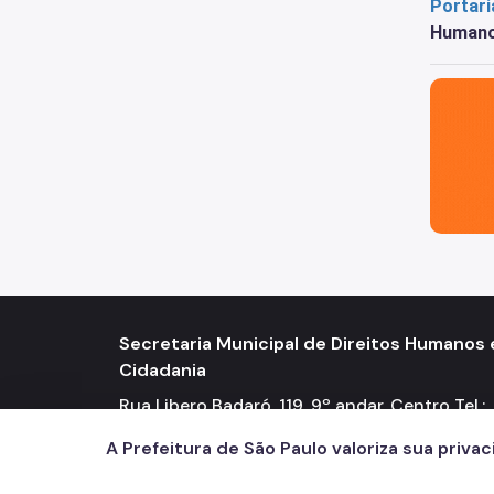
Portar
Humano
São Paul
Secretaria Municipal de Direitos Humanos 
Cidadania
Rua Libero Badaró, 119, 9º andar, Centro Tel.:
2833-4302 / 4300
A Prefeitura de São Paulo valoriza sua priva