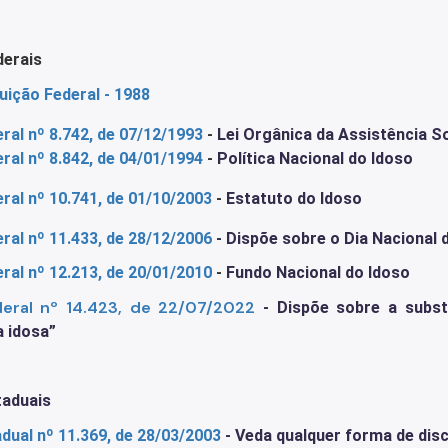
derais
uição Federal - 1988
eral nº 8.742
, de 07/12/1993
-
Lei Orgânica da Assistência S
eral nº 8.842
, de 04/01/1994
-
Política Nacional do Idoso
eral nº 10.741
, de 01/10/2003
-
Estatuto do Idoso
eral nº 11.433, de 28/12/2006
-
Dispõe sobre o Dia Nacional 
eral nº 12.213
, de 20/01/2010
-
Fundo Nacional do Idoso
deral nº 14.423, de 22/07/2022
- Dispõe sobre a subst
 idosa”
taduais
adual nº 11.369, de 28/03/2003
- Veda qualquer forma de disc