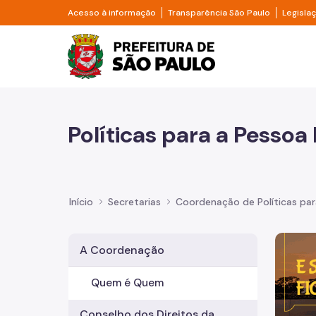
Pular para o Conteúdo principal
Divisor de acesso à informação
Divisor d
Acesso à informação
Transparência São Paulo
Legisla
Prefeitura de São Pa
Políticas para a Pessoa
Início
Secretarias
Coordenação de Políticas par
Imagem 
A Coordenação
Quem é Quem
Conselho dos Direitos da