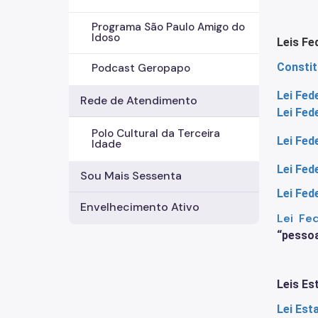
Programa São Paulo Amigo do
Idoso
Leis Fe
Constit
Podcast Geropapo
Lei Fed
Rede de Atendimento
Lei Fed
Polo Cultural da Terceira
Lei Fed
Idade
Lei Fed
Sou Mais Sessenta
Lei Fed
Envelhecimento Ativo
Lei Fe
“pessoa
Leis Es
Lei Est