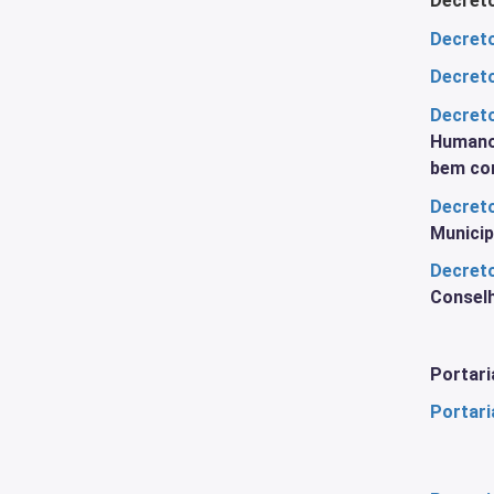
Decret
Decreto
Decreto
Decreto
Humanos
bem com
Decreto
Municip
Decreto
Conselh
Portari
Portari