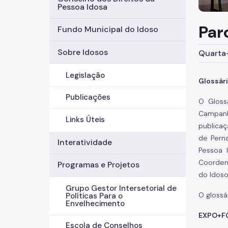
Pessoa Idosa
Par
Fundo Municipal do Idoso
Sobre Idosos
Quarta-
Legislação
Glossár
Publicações
O Gloss
Campanh
Links Úteis
publicaç
de Perna
Interatividade
Pessoa 
Coorden
Programas e Projetos
do Idoso
Grupo Gestor Intersetorial de
O glossá
Políticas Para o
Envelhecimento
EXPO+F
Escola de Conselhos