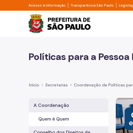
Pular para o Conteúdo principal
Divisor de acesso à informação
Divisor d
Acesso à informação
Transparência São Paulo
Legisla
Prefeitura de São Pa
Políticas para a Pessoa
Início
Secretarias
Coordenação de Políticas par
Imagem 
A Coordenação
Quem é Quem
Conselho dos Direitos da