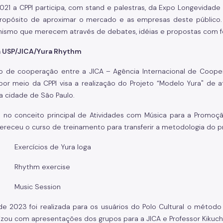
21 a CPPI participa, com stand e palestras, da Expo Longevidade
ropósito de aproximar o mercado e as empresas deste público. 
ismo que merecem através de debates, idéias e propostas com f
a USP/JICA/Yura Rhythm
o de cooperação entre a JICA – Agência Internacional de Coop
or meio da CPPI visa a realização do Projeto “Modelo Yura" de
a cidade de São Paulo.
 no conceito principal de Atividades com Música para a Promo
fereceu o curso de treinamento para transferir a metodologia do
 Exercícios de Yura Ioga
 Rhythm exercise
 Music Session
e 2023 foi realizada para os usuários do Polo Cultural o método
lizou com apresentações dos grupos para a JICA e Professor Kikuch