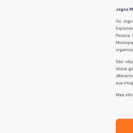
Jogos M
Os
Jogo
Esportes
Pessoa 
Municipa
organiza
São obj
idosa; g
diferent
sua inte
Mais inf
São Paul