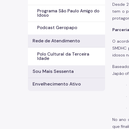
Desde 20
Programa São Paulo Amigo do
tem o p
Idoso
protagon
Podcast Geropapo
Parceri
Rede de Atendimento
O acord
SMDHC p
Polo Cultural da Terceira
idosos n
Idade
Baseado
Sou Mais Sessenta
Japão
o
Envelhecimento Ativo
·
·
·
No ano d
que fina