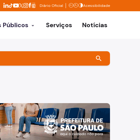
Divisor de redes sociais
Diário Oficial
Acessibilidade
LinkedIn da Prefeitura de São Paulo
Facebook da Prefeitura de São Paulo
Aumentar texto
Diminuir texto
Contrastar
TikTok da Prefeitura de São Paulo
YouTube da Prefeitura de São Paulo
X da Prefeitura de São Paulo
Instagram da Prefeitura de São Paulo
 Públicos
Serviços
Notícias
arrow_drop_down
etarias
os órgãos
search
refeituras
a câmera . Os dizeres: EM SÃO PAULO, O CUIDADO É PARA A 