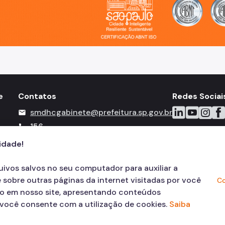
e
Contatos
Redes Sociai
Icone do Linked
Icone do Y
Icone d
Ico
smdhcgabinete@prefeitura.sp.gov.br
mail
156
call
cidade!
quivos salvos no seu computador para auxiliar a
 sobre outras páginas da internet visitadas por você
Co
ão em nosso site, apresentando conteúdos
, você consente com a utilização de cookies.
Saiba
© COPYRIGHT 2026,
Prefeitura Mun