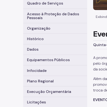
Quadro de Serviços
Acesso à Proteção de Dados
Exibind
Pessoais
Organização
Eve
Histórico
Quinta-
Dados
A promo
Equipamentos Públicos
pelo ór
da soci
Infocidade
Além da
Plano Regional
promove
troca de
Execução Orçamentária
EVENT
Licitações