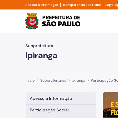
Pular para o Conteúdo principal
Divisor de acesso à informação
Divisor d
Acesso à informação
Transparência São Paulo
Legisla
Prefeitura de São Pa
Subprefeitura
Ipiranga
Início
Subprefeituras
Ipiranga
Participação So
Imagem 
Acesso à Informação
Participação Social