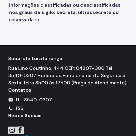
informações classificadas ou desclassificadas
nos graus de sigilo: secreta, ultrassecreta ou
reservada.
<<
Subprefeitura Ipiranga
Rua Lino Coutinho, 444 CEP: 04207-000 Tel:
3540-0307 Horário de Funcionamento Segunda à
Sexta-feira 8h00 às 17h00 (Praça de Atendimento)
Contatos
11 - 3540-0307
mail
156
call
Redes Sociais
Icone do Instagram
Icone do Facebook