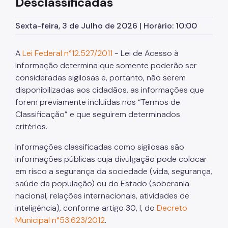
Desclassificadas
SP Mais Fácil
Sexta-feira, 3 de Julho de 2026 | Horário: 10:00
Zeladoria Urbana
A
Lei Federal n°12.527/2011
- Lei de Acesso à
Cata-Bagulho
Informação determina que somente poderão ser
consideradas sigilosas e, portanto, não serem
Cades
disponibilizadas aos cidadãos, as informações que
Termo de Cooperação
forem previamente incluídas nos “Termos de
Classificação” e que seguirem determinados
Programa de Metas
critérios.
Notícias
Informações classificadas como sigilosas são
Comitês de Usuários de Praças
informações públicas cuja divulgação pode colocar
em risco a segurança da sociedade (vida, segurança,
Quadro de Serviços
saúde da população) ou do Estado (soberania
nacional, relações internacionais, atividades de
inteligência), conforme artigo 30, I, do
Decreto
Municipal n°53.623/2012
.