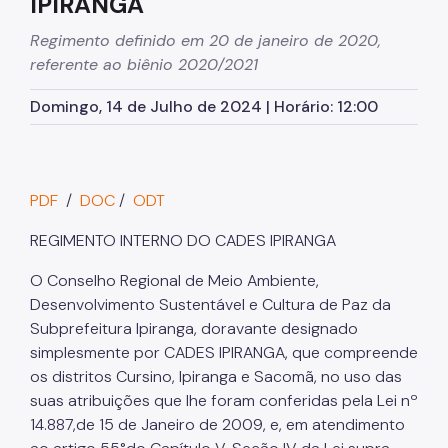
IPIRANGA
SP Mais Fácil
Regimento definido em 20 de janeiro de 2020,
referente ao biênio 2020/2021
Zeladoria Urbana
Domingo, 14 de Julho de 2024 | Horário: 12:00
Cata-Bagulho
Cades
Termo de Cooperação
PDF
/
DOC
/
ODT
Programa de Metas
REGIMENTO INTERNO DO CADES IPIRANGA
Notícias
O Conselho Regional de Meio Ambiente,
Desenvolvimento Sustentável e Cultura de Paz da
Comitês de Usuários de Praças
Subprefeitura Ipiranga, doravante designado
Quadro de Serviços
simplesmente por CADES IPIRANGA, que compreende
os distritos Cursino, Ipiranga e Sacomã, no uso das
suas atribuições que lhe foram conferidas pela Lei nº
14.887,de 15 de Janeiro de 2009, e, em atendimento