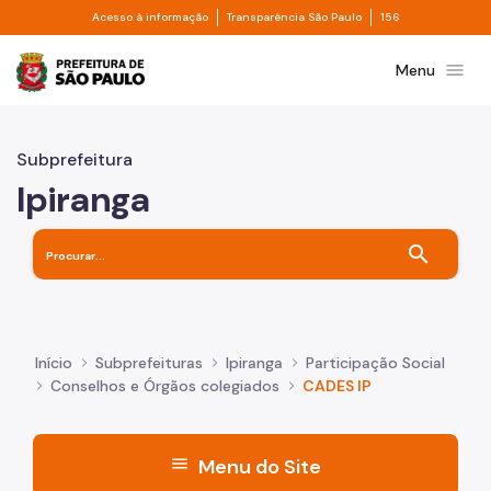
Divisor de acesso à informação
Divisor de transpa
Pular para o Conteúdo principal
Acesso à informação
Transparência São Paulo
156
Prefeitura de São Paulo
menu
Menu
Subprefeitura
Ipiranga
search
Início
Subprefeituras
Ipiranga
Participação Social
Conselhos e Órgãos colegiados
CADES IP
menu
Menu do Site