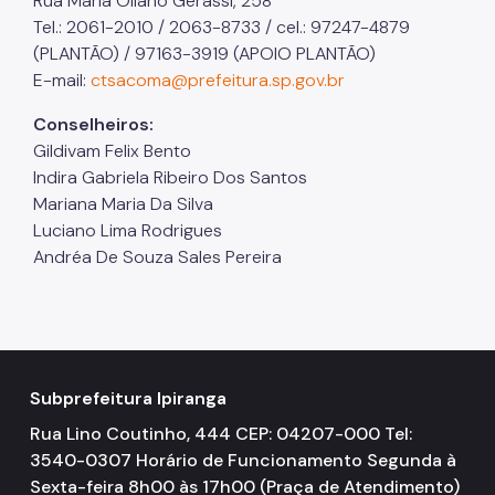
Rua Maria Oliano Gerassi, 258
Tel.: 2061-2010 / 2063-8733 / cel.: 97247-4879
(PLANTÃO) / 97163-3919 (APOIO PLANTÃO)
E-mail:
ctsacoma@prefeitura.sp.gov.br
Conselheiros:
Gildivam Felix Bento
Indira Gabriela Ribeiro Dos Santos
Mariana Maria Da Silva
Luciano Lima Rodrigues
Andréa De Souza Sales Pereira
Subprefeitura Ipiranga
Rua Lino Coutinho, 444 CEP: 04207-000 Tel:
3540-0307 Horário de Funcionamento Segunda à
Sexta-feira 8h00 às 17h00 (Praça de Atendimento)