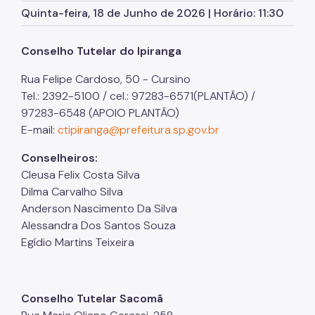
Quinta-feira, 18 de Junho de 2026 | Horário: 11:30
SP Mais Fácil
Conselho Tutelar do Ipiranga
Zeladoria Urbana
Rua Felipe Cardoso, 50 - Cursino
Cata-Bagulho
Tel.: 2392-5100 / cel.: 97283-6571(PLANTÃO) /
Cades
97283-6548 (APOIO PLANTÃO)
E-mail:
ctipiranga@prefeitura.sp.gov.br
Termo de Cooperação
Conselheiros:
Programa de Metas
Cleusa Felix Costa Silva
Notícias
Dilma Carvalho Silva
Anderson Nascimento Da Silva
Comitês de Usuários de Praças
Alessandra Dos Santos Souza
Quadro de Serviços
Egídio Martins Teixeira
Conselho Tutelar Sacomã