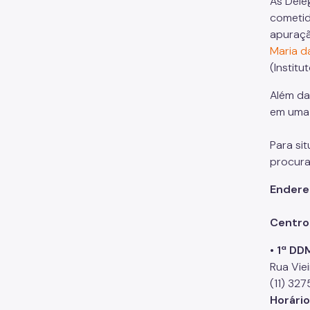
As Dele
cometid
apuraçã
Maria d
(Institu
Além da
em uma D
Para si
procura
Endere
Centro
• 1ª DD
Rua Vie
(11) 32
Horári