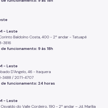
o de funcionamento
: 9 às 18h
este
M - Leste
 Corinto Baldoíno Costa, 400 - 2º andar - Tatuapé
93-3816
o de funcionamento
: 9 às 18h
M - Leste
bado D'Angelo, 46 - Itaquera
71-3488 / 2071-4707
o de funcionamento
: 24 horas
M - Leste
Osvaldo do Valle Cordeiro, 190 - 2º andar – Jd. Marília