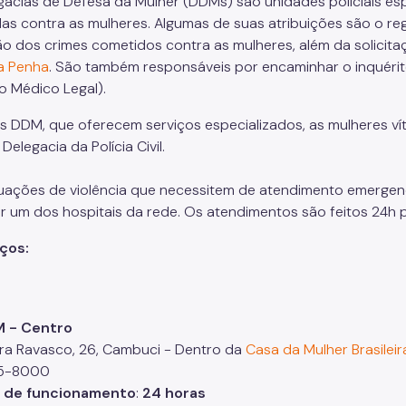
gacias de Defesa da Mulher (DDMs) são unidades policiais esp
as contra as mulheres. Algumas de suas atribuições são o regi
o dos crimes cometidos contra as mulheres, além da solicita
a Penha
. São também responsáveis por encaminhar o inquérito p
to Médico Legal).
s DDM, que oferecem serviços especializados, as mulheres v
elegacia da Polícia Civil.
tuações de violência que necessitem de atendimento emergenc
r um dos hospitais da rede. Os atendimentos são feitos 24h p
ços:
M - Centro
ira Ravasco, 26, Cambuci - Dentro da
Casa da Mulher Brasileir
75-8000
o de funcionamento
:
24 horas