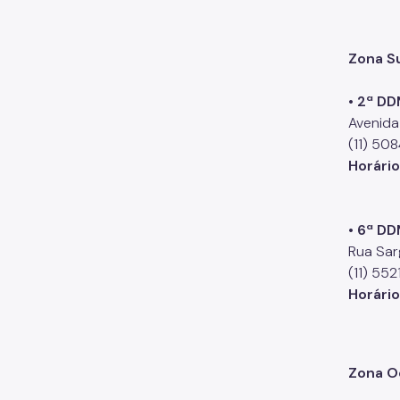
Zona S
• 2ª DD
Avenida
(11) 50
Horári
• 6ª DD
Rua Sar
(11) 55
Horári
Zona O