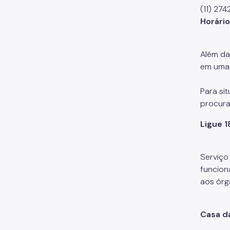
(11) 274
Horári
Além da
em uma D
Para si
procura
Ligue 
Serviço
funcion
aos órg
Casa da