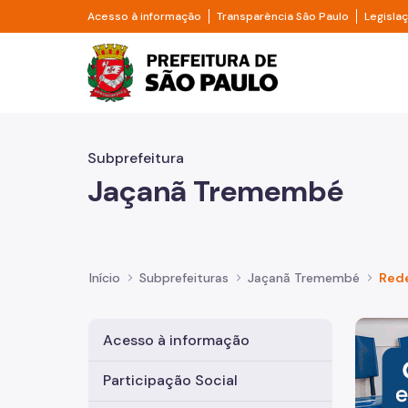
Pular para o Conteúdo principal
Divisor de acesso à informação
Divisor d
Acesso à informação
Transparência São Paulo
Legisla
Prefeitura de São Pa
Subprefeitura
Jaçanã Tremembé
Início
Subprefeituras
Jaçanã Tremembé
Rede
Imagem 
Acesso à informação
Participação Social