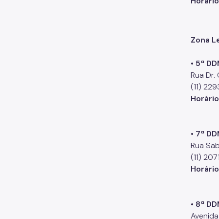
Horári
Zona L
• 5ª DD
Rua Dr.
(11) 22
Horári
• 7ª DD
Rua Sab
(11) 20
Horári
• 8ª DD
Avenida 