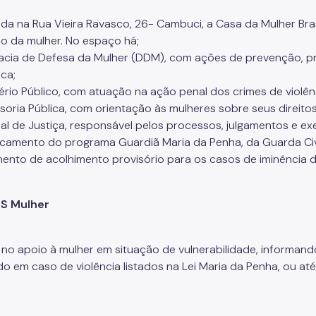
da na Rua Vieira Ravasco, 26- Cambuci, a Casa da Mulher Brasi
o da mulher. No espaço há;
acia de Defesa da Mulher (DDM), com ações de prevenção, pr
ca;
tério Público, com atuação na ação penal dos crimes de violên
oria Pública, com orientação às mulheres sobre seus direitos e
nal de Justiça, responsável pelos processos, julgamentos e ex
camento do programa Guardiã Maria da Penha, da Guarda Civil
mento de acolhimento provisório para os casos de iminência 
OS Mulher
no apoio à mulher em situação de vulnerabilidade, informando
ndo em caso de violência listados na Lei Maria da Penha, ou