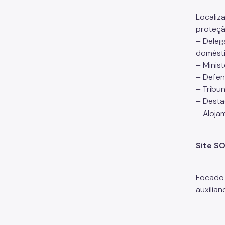
Localiza
proteçã
– Deleg
domésti
– Minis
– Defens
– Tribu
– Desta
– Aloja
Site S
Focado 
auxilia