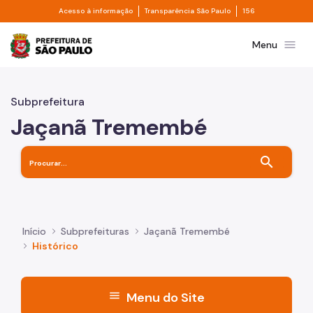
Divisor de acesso à informação
Divisor de transpa
Pular para o Conteúdo principal
Acesso à informação
Transparência São Paulo
156
Prefeitura de São Paulo
menu
Menu
Subprefeitura
Jaçanã Tremembé
search
Início
Subprefeituras
Jaçanã Tremembé
Histórico
menu
Menu do Site