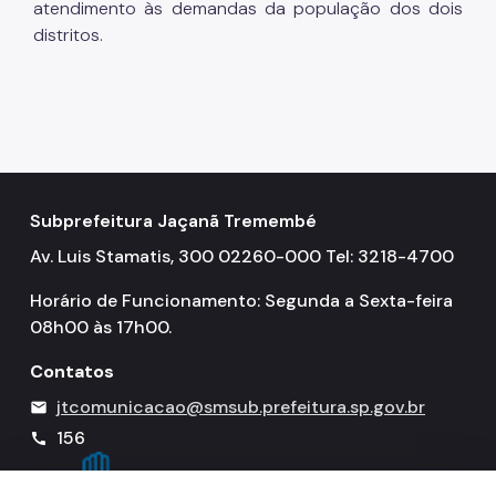
atendimento às demandas da população dos dois
distritos.
Subprefeitura Jaçanã Tremembé
Av. Luis Stamatis, 300 02260-000 Tel: 3218-4700
Horário de Funcionamento: Segunda a Sexta-feira
08h00 às 17h00.
Contatos
jtcomunicacao@smsub.prefeitura.sp.gov.br
mail
156
call