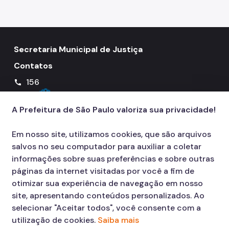
Órgãos colegiados da SMJ
Procuradoria Geral
Legislação Municipal
Secretaria Municipal de Justiça
Contatos
Notícias
156
call
Perguntas Frequentes
Fale Conosco
A Prefeitura de São Paulo valoriza sua privacidade!
Em nosso site, utilizamos cookies, que são arquivos
salvos no seu computador para auxiliar a coletar
informações sobre suas preferências e sobre outras
páginas da internet visitadas por você a fim de
otimizar sua experiência de navegação em nosso
site, apresentando conteúdos personalizados. Ao
selecionar "Aceitar todos", você consente com a
utilização de cookies.
Saiba mais