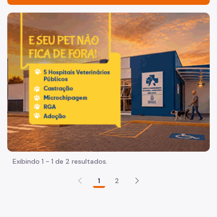
Acesso à Informação
Imagem de um cachorro caramelo e uma gata rajada, olha
Participação Social
Quadro de Serviços
Procedimento Administrativo Disciplinar
Proteção de Dados Pessoais
Procon Paulistano
Organização
Quem é Quem
Exibindo 1 - 1 de 2 resultados.
Identidade Institucional
1
2
Legislação
Agenda do Secretário