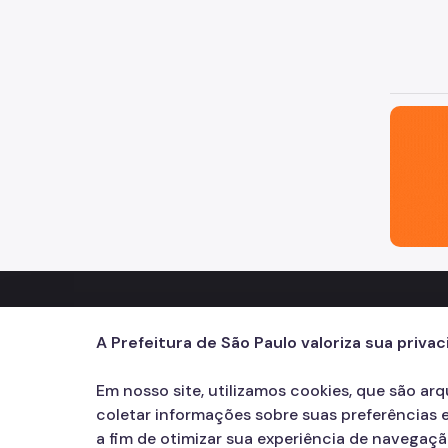
São Paul
Secretaria Municipal de Justiça
Contatos
A Prefeitura de São Paulo valoriza sua priva
156
call
Em nosso site, utilizamos cookies, que são ar
coletar informações sobre suas preferências e
a fim de otimizar sua experiência de navegaç