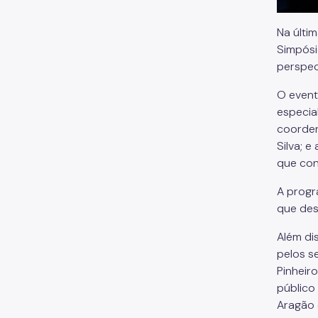
Na últim
Simpósi
perspec
O event
especia
coorden
Silva; 
que con
A progr
que des
Além di
pelos se
Pinheir
público
Aragão 