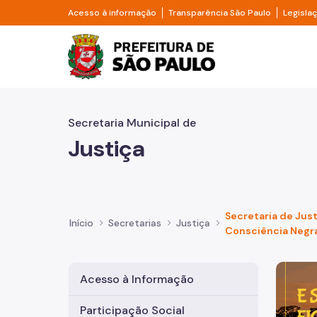
Pular para o Conteúdo principal
Divisor de acesso à informação
Divisor d
Acesso à informação
Transparência São Paulo
Legisla
Prefeitura de São Pa
Secretaria Municipal de
Justiça
Secretaria de Just
Início
Secretarias
Justiça
Consciência Negra
Imagem 
Acesso à Informação
Participação Social