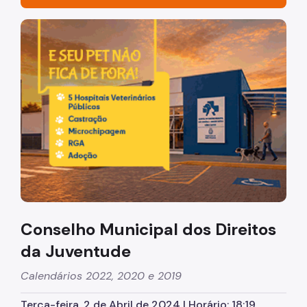
A Coordenação
Imagem de um cachorro caramelo e uma gata rajada, ol
Quem é Quem
Conselho Municipal de Direitos da Juventude
Conferência Municipal de Juventude
Sobre Juventude
Agenda Cultural SP
Legislação
Publicações
Conselho Municipal dos Direitos
Links Úteis
da Juventude
Bolsa Trabalho
Calendários 2022, 2020 e 2019
Rede Daora
Terça-feira, 2 de Abril de 2024 | Horário: 18:19