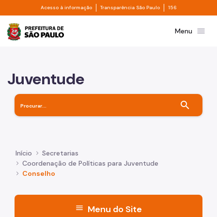
Divisor de acesso à informação
Divisor de transpa
Pular para o Conteúdo principal
Acesso à informação
Transparência São Paulo
156
Prefeitura de São Paulo
menu
Menu
Juventude
search
Início
Secretarias
Coordenação de Políticas para Juventude
Conselho
menu
Menu do Site