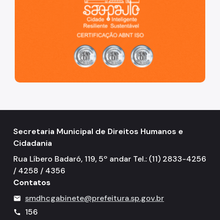
Secretaria Municipal de Direitos Humanos e
Cidadania
Rua Líbero Badaró, 119, 5º andar Tel.: (11) 2833-4256
/ 4258 / 4356
Contatos
smdhcgabinete@prefeitura.sp.gov.br
mail
156
call