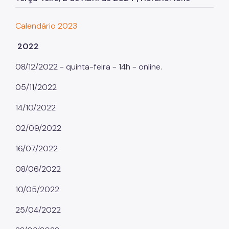
Meu Trampo é Empreender
Calendário 2023
Rango de Responsa - Food Wave
2022
Semana das Juventudes
08/12/2022 - quinta-feira - 14h - online.
Pesquisa-Juventude e Pandemia
05/11/2022
14/10/2022
02/09/2022
16/07/2022
08/06/2022
10/05/2022
25/04/2022