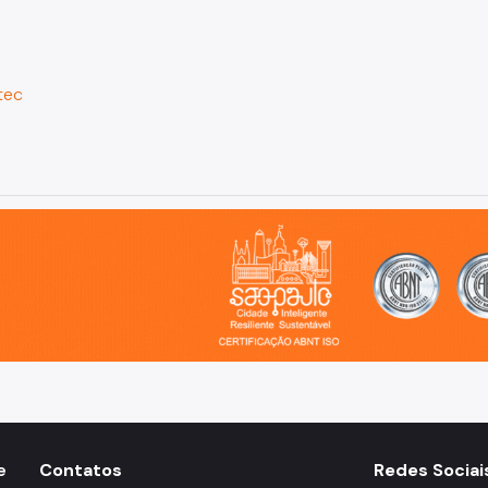
tec
o, cidade inteligente, resiliente e sustentável
e
Contatos
Redes Sociai