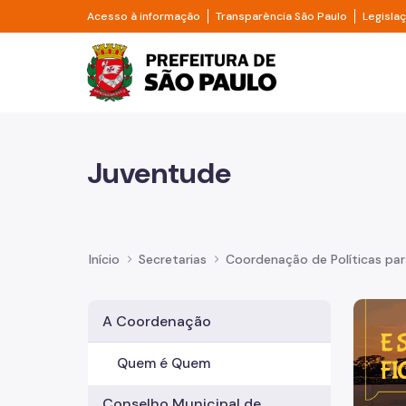
Pular para o Conteúdo principal
Divisor de acesso à informação
Divisor d
Acesso à informação
Transparência São Paulo
Legisla
Prefeitura de São Pa
Juventude
Início
Secretarias
Coordenação de Políticas pa
Imagem 
A Coordenação
Quem é Quem
Conselho Municipal de