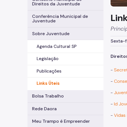
Direitos da Juventude
Link
Conferência Municipal de
Juventude
Princi
Sobre Juventude
Sexta-f
Agenda Cultural SP
Direit
Legislação
-
Secret
Publicações
-
Conse
Links Úteis
-
Juven
Bolsa Trabalho
-
Id Jo
Rede Daora
-
Vidas
Meu Trampo é Empreender