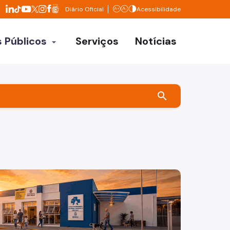
Divisor de redes sociais
Diário Oficial
Acessibilidade
LinkedIn da Prefeitura de São Paulo
Facebook da Prefeitura de São Paulo
Aumentar texto
Diminuir texto
Contrastar
TikTok da Prefeitura de São Paulo
YouTube da Prefeitura de São Paulo
X da Prefeitura de São Paulo
Instagram da Prefeitura de São Paulo
 Públicos
Serviços
Notícias
arrow_drop_down
etarias
os órgãos
search
refeituras
a câmera . Os dizeres: EM SÃO PAULO, O CUIDADO É PARA A 