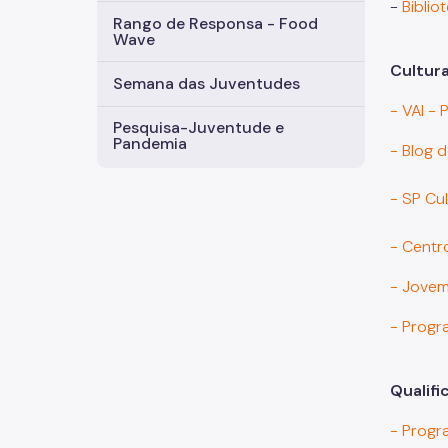
-
Biblio
Rango de Responsa - Food
Wave
Cultura
Semana das Juventudes
- VAI - 
Pesquisa-Juventude e
Pandemia
- Blog d
- SP Cu
- Centr
- Jovem
- Progr
Qualifi
- Progr