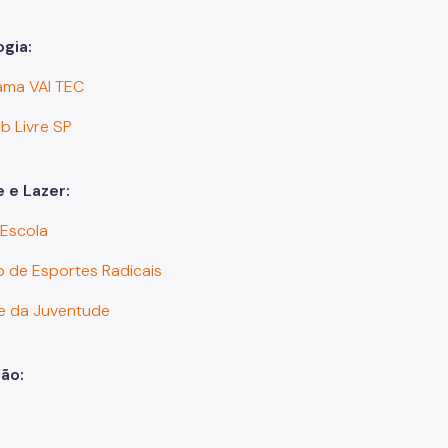
gia:
ama VAI TEC
b Livre SP
 e Lazer:
 Escola
o de Esportes Radicais
e da Juventude
ão: