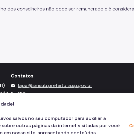
lho dos conselheiros não pode ser remunerado e é considerad
Contatos
1)
lapa@smsub.prefeitura.sp.gov.br
mail
unda
156
call
cidade!
quivos salvos no seu computador para auxiliar a
 sobre outras páginas da internet visitadas por você
Co
ão em nosso site, apresentando conteúdos