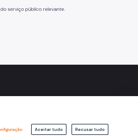
o serviço público relevante.
nfiguração
Aceitar tudo
Recusar tudo