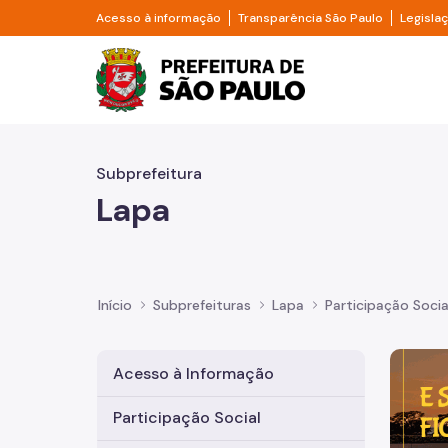
Pular para o Conteúdo principal
Divisor de acesso à informação
Divisor d
Acesso à informação
Transparência São Paulo
Legisla
Prefeitura de São Pa
Subprefeitura
Lapa
Início
Subprefeituras
Lapa
Participação Socia
Imagem 
Acesso à Informação
Participação Social