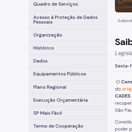
Quadro de Serviços
Acesso à Proteção de Dados
Exibind
Pessoais
Organização
Sai
Histórico
Legis
Dados
Sexta-f
Equipamentos Públicos
O
Cons
Plano Regional
do
arti
CADES
Execução Orçamentária
recuper
São Pau
SP Mais Fácil
Constit
Termo de Cooperação
poder p