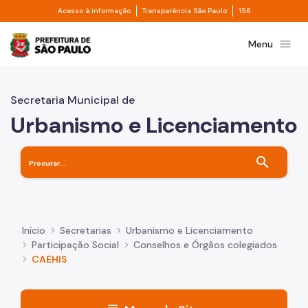
Divisor de acesso à informação
Divisor de transpa
Pular para o Conteúdo principal
Acesso à informação
Transparência São Paulo
156
Prefeitura de São Paulo
menu
Menu
Secretaria Municipal de
Urbanismo e Licenciamento
search
Início
Secretarias
Urbanismo e Licenciamento
Participação Social
Conselhos e Órgãos colegiados
CAEHIS