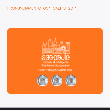
Cadastro da Edificação
PRONUNCIAMENTO_054_CAEHIS_2014
CEDI - Cadastro de Edificações
Ficha Técnica
São Paulo, cidade inteligente, resiliente e sustentável
Denom. de Logradouros
Mais Serviços
Relatórios de Aprovação
Notícias
Imprensa