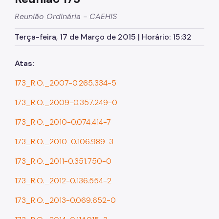
Reunião Ordinária - CAEHIS
Planos Regionais
Terça-feira, 17 de Março de 2015 | Horário: 15:32
Demais Leis e Decretos
Urbanismo
Atas:
Outorga Onerosa
173_R.O._2007-0.265.334-5
Transferência do Direito de Construir - TDC
173_R.O._2009-0.357.249-0
Função Social
173_R.O._2010-0.074.414-7
Mapas e Dados Urbanos
173_R.O._2010-0.106.989-3
Uso do Solo
173_R.O._2011-0.351.750-0
Cidade Limpa
173_R.O._2012-0.136.554-2
Projetos Urbanos
173_R.O._2013-0.069.652-0
Gestão Urbana