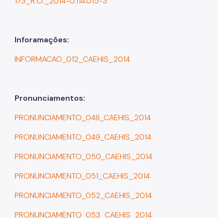
173_R.O._2014-0.114.015-3
SP Urbanismo
Aprovação de Projetos
Inforamações:
Portal de Licenciamento
INFORMACAO_012_CAEHIS_2014
Aprova Rápido
Requalifica Rápido
Pronunciamentos:
Controle do uso
PRONUNCIAMENTO_048_CAEHIS_2014
Certificado de Acessibilidade
PRONUNCIAMENTO_049_CAEHIS_2014
Segurança de uso das Edificações
PRONUNCIAMENTO_050_CAEHIS_2014
Estação Rádio-Base
PRONUNCIAMENTO_051_CAEHIS_2014
Elevadores
PRONUNCIAMENTO_052_CAEHIS_2014
Locais de Reunião e Eventos
PRONUNCIAMENTO_053_CAEHIS_2014