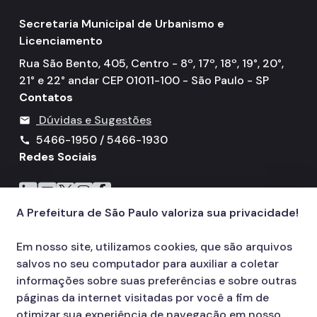
Secretaria Municipal de Urbanismo e
Licenciamento
Rua São Bento, 405, Centro - 8º, 17º, 18º, 19°, 20°,
21° e 22° andar CEP 01011-100 - São Paulo - SP
Contatos
Dúvidas e Sugestões
mail
5466-1950 / 5466-1930
call
Redes Sociais
Icone do LinkedIn
Icone do YouTube
Icone do X
Icone do Instagram
Icone do Facebook
A Prefeitura de São Paulo valoriza sua privacidade!
Em nosso site, utilizamos cookies, que são arquivos
salvos no seu computador para auxiliar a coletar
informações sobre suas preferências e sobre outras
páginas da internet visitadas por você a fim de
otimizar sua experiência de navegação em nosso