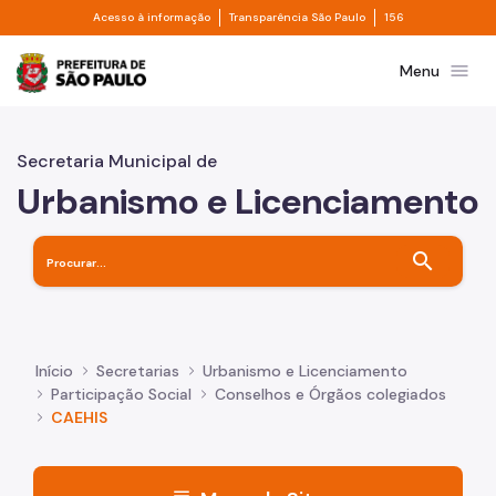
Divisor de acesso à informação
Divisor de transpa
Pular para o Conteúdo principal
Acesso à informação
Transparência São Paulo
156
Prefeitura de São Paulo
menu
Menu
Secretaria Municipal de
Urbanismo e Licenciamento
search
Início
Secretarias
Urbanismo e Licenciamento
Participação Social
Conselhos e Órgãos colegiados
CAEHIS