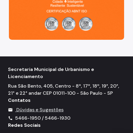
SP Urbanismo
Aprovação de Projetos
Portal de Licenciamento
Aprova Rápido
Requalifica Rápido
Controle do uso
Secretaria Municipal de Urbanismo e
Licenciamento
Certificado de Acessibilidade
Rua São Bento, 405, Centro - 8º, 17º, 18º, 19°, 20°,
Segurança de uso das Edificações
21° e 22° andar CEP 01011-100 - São Paulo - SP
Contatos
Estação Rádio-Base
Dúvidas e Sugestões
mail
Elevadores
5466-1950 / 5466-1930
call
Locais de Reunião e Eventos
Redes Sociais