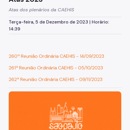
Atas dos plenários da CAEHIS
Planos Regionais
Terça-feira, 5 de Dezembro de 2023 | Horário:
Demais Leis e Decretos
14:39
Urbanismo
Outorga Onerosa
260ª Reunião Ordinária CAEHIS - 14/09/2023
Transferência do Direito de Construir - TDC
261ª Reunião Ordinária CAEHIS - 05/10/2023
Função Social
Mapas e Dados Urbanos
262ª Reunião Ordinária CAEHIS - 09/11/2023
Uso do Solo
São Paulo, cidade inteligente, resiliente e sustentável
Cidade Limpa
Projetos Urbanos
Gestão Urbana