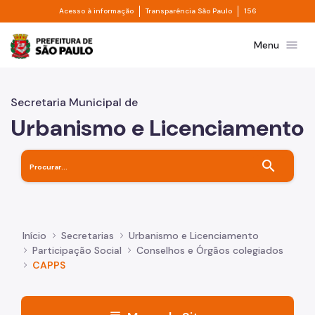
Divisor de acesso à informação
Divisor de transpa
Pular para o Conteúdo principal
Acesso à informação
Transparência São Paulo
156
Prefeitura de São Paulo
menu
Menu
Secretaria Municipal de
Urbanismo e Licenciamento
search
Início
Secretarias
Urbanismo e Licenciamento
Participação Social
Conselhos e Órgãos colegiados
CAPPS