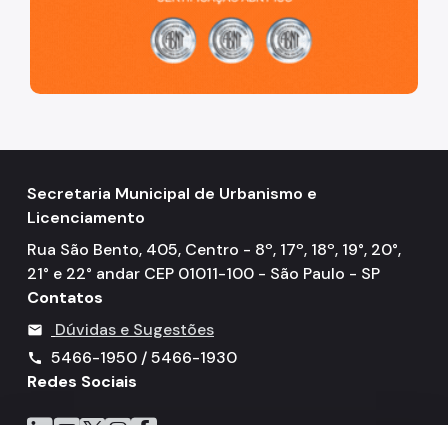
Cadastro da Edificação
CEDI - Cadastro de Edificações
Ficha Técnica
Denom. de Logradouros
Mais Serviços
Secretaria Municipal de Urbanismo e
Relatórios de Aprovação
Licenciamento
Notícias
Rua São Bento, 405, Centro - 8º, 17º, 18º, 19°, 20°,
21° e 22° andar CEP 01011-100 - São Paulo - SP
Imprensa
Contatos
Dúvidas e Sugestões
mail
5466-1950 / 5466-1930
call
Redes Sociais
Icone do LinkedIn
Icone do YouTube
Icone do X
Icone do Instagram
Icone do Facebook