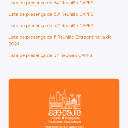
Lista de presença da 54° Reunião CAPPS
SP Urbanismo
Lista de presença da 53° Reunião CAPPS
Aprovação de Projetos
Lista de presença da 52° Reunião CAPPS
Portal de Licenciamento
Lista de presença da 1° Reunião Extraordinária de
Aprova Rápido
2024
Requalifica Rápido
Lista de presença da 51° Reunião CAPPS
Controle do uso
Certificado de Acessibilidade
São Paulo, cidade inteligente, resiliente e sustentável
Segurança de uso das Edificações
Estação Rádio-Base
Elevadores
Locais de Reunião e Eventos