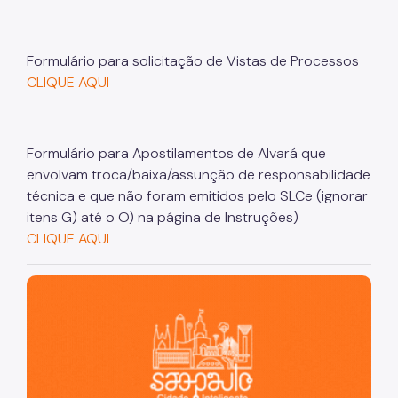
CEDI - Cadastro de Edificações
Ficha Técnica
Formulário para solicitação de Vistas de Processos
CLIQUE AQUI
Denom. de Logradouros
Mais Serviços
Formulário para Apostilamentos de Alvará que
Relatórios de Aprovação
envolvam troca/baixa/assunção de responsabilidade
técnica e que não foram emitidos pelo SLCe (ignorar
Notícias
itens G) até o O) na página de Instruções)
Imprensa
CLIQUE AQUI
São Paulo, cidade inteligente, resiliente e sustentável