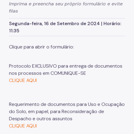
Imprima e preencha seu próprio formulário e evite
Planos Regionais
filas
Demais Leis e Decretos
Segunda-feira, 16 de Setembro de 2024 | Horário:
Urbanismo
11:35
Outorga Onerosa
Clique para abrir o formulário:
Transferência do Direito de Construir - TDC
Função Social
Protocolo EXCLUSIVO para entrega de documentos
nos processos em COMUNIQUE-SE
Mapas e Dados Urbanos
CLIQUE AQUI
Uso do Solo
Cidade Limpa
Requerimento de documentos para Uso e Ocupação
Projetos Urbanos
do Solo, em papel, para Reconsideração de
Despacho e outros assuntos
Gestão Urbana
CLIQUE AQUI
SP Urbanismo