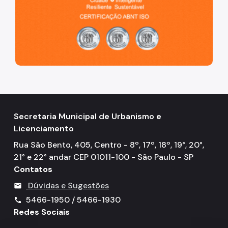
Secretaria Municipal de Urbanismo e
Licenciamento
Rua São Bento, 405, Centro - 8º, 17º, 18º, 19°, 20°,
21° e 22° andar CEP 01011-100 - São Paulo - SP
Contatos
Dúvidas e Sugestões
mail
5466-1950 / 5466-1930
call
Redes Sociais