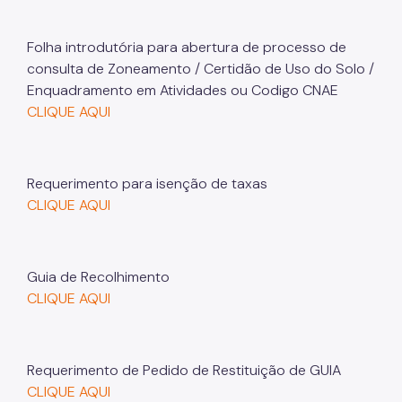
Aprovação de Projetos
Folha introdutória para abertura de processo de
consulta de Zoneamento / Certidão de Uso do Solo /
Portal de Licenciamento
Enquadramento em Atividades ou Codigo CNAE
Aprova Rápido
CLIQUE AQUI
Requalifica Rápido
Controle do uso
Requerimento para isenção de taxas
CLIQUE AQUI
Certificado de Acessibilidade
Segurança de uso das Edificações
Guia de Recolhimento
Estação Rádio-Base
CLIQUE AQUI
Elevadores
Locais de Reunião e Eventos
Requerimento de Pedido de Restituição de GUIA
Cadastro da Edificação
CLIQUE AQUI