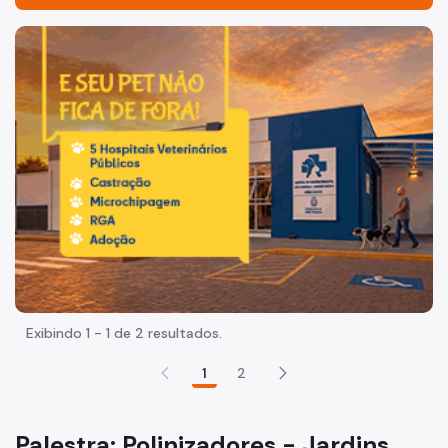
Início
Imagem de um cachorro caramelo e uma gata rajada, olha
Programação
Sobre a UMAPAZ
Biblioteca Sapucaia
Dúvidas Frequentes
Planetários
Redes Sociais
Fale Conosco
Exibindo 1 - 1 de 2 resultados.
1
2
Palestra: Polinizadores - Jardins